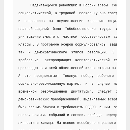
      Надвигающуюся революцию в России эсеры  считали  
социалистической, а трудовой, поскольку она совершается
и  направлена  на  осуществление  коренных  социальных 
главной задачей  было  "обобществление  труда,  собстве
уничтожение вместе с  частной  собственностью  самого  
классы". В программе эсеров формулировались  задачи  ка
так  и  демократического  этапов  революции.  К  первым
требование - экспроприация  капиталистической  собствен
производства и всей общественной жизни страны на  социа
А  это  предполагает  "полную  победу  рабочего  класса
социально-революционную партию,  и  в  случае  надобнос
временной  революционной  диктатуры".  Следует  отметит
демократических преобразований, выдвигаемых эсерами. Ее
были весьма близки к требованиям РСДРП. К ним  относили
слова, печати, собраний и союзов, свобода  передвижения
личности и жилища. На основе всеобщего и равного  избир