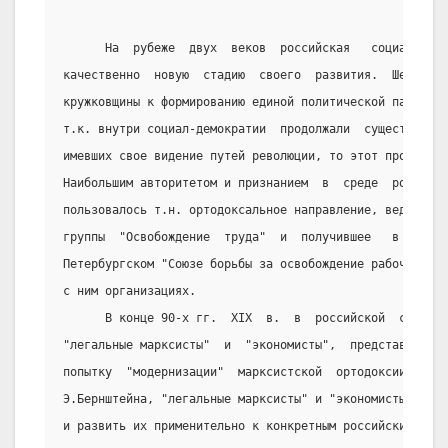
      На  рубеже  двух  веков  российская   социал-демо
качественно  новую  стадию  своего  развития.  Шел   пр
кружковщины к формированию единой политической партии  
т.к. внутри социал-демократии  продолжали  существовать
имевших свое видение путей революции, то этот процесс  
Наибольшим авторитетом и признанием  в  среде  российск
пользовалось т.н. ортодоксальное направление, ведущее  
группы  "Освобождение  труда"  и  получившее   в   даль
Петербургском "Союзе борьбы за освобождение рабочего кл
с ним организациях.
      В конце 90-х гг.  XIX  в.  в  российской  социал-
"легальные марксисты"  и  "экономисты",  представители 
попытку  "модернизации"  марксистской  ортодоксии.  Раз
Э.Бернштейна, "легальные марксисты" и "экономисты"  стр
и развить их применительно к конкретным российским усло