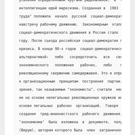
усвоение определенными кругами радикальной,  в  том  чи
интеллигенции идей марксизма. Созданная в  1983  году  
труда" положила  начало  русской  социал-демократии  и 
навстречу рабочему движению.  Закономерным  этапом  в  
социал-демократического движения в России стало  образо
году. После съезда российская социал-демократия пережив
кризиса. В конце 90-х годов  социал-демократическое  дв
альтернативой:   либо   сосредоточить   все   свои   ус
экономического   положения   рабочих,   либо    готовит
революционному свержению самодержавия. Это и определяло
к организационным  принципам  построения  партии.  Стор
зрения, так называемые "экономисты", считали  необходим
не на основе нелегальных революционных кружков интеллиг
основе легальных  рабочих  организаций.  Говоря  иными 
создания  тред-юнионистского  рабочего  движения.  В  1
"экономизма"  была  изложена  в  документе,  получившем
(Верую), автором которого была  член  заграничного  "Со