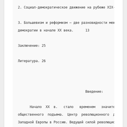
2. Социал-демократическое движение на рубеже XIX-XX век
3. Большевизм и реформизм – две разновидности междунаро
демократии в начале XX века.      13
Заключение: 25
Литература. 26
                                  Введение:
      Начало  XX  в.   стало   временем   значительного
общественного  подъема.  Центр  революционного  движени
Западной Европы в Россию. Ведущей силой революционной б