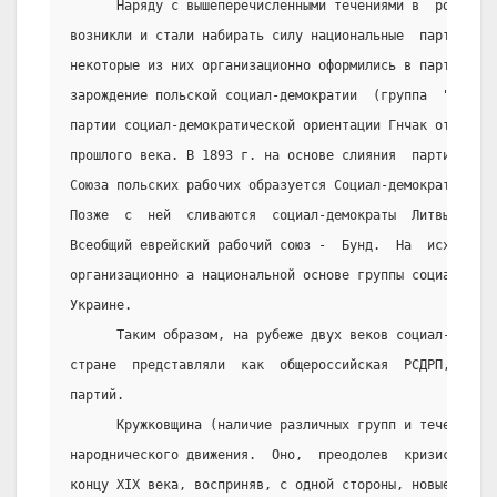
      Наряду с вышеперечисленными течениями в  российск
возникли и стали набирать силу национальные  партии  и 
некоторые из них организационно оформились в партии ран
зарождение польской социал-демократии  (группа  "Пролет
партии социал-демократической ориентации Гнчак относитс
прошлого века. В 1893 г. на основе слияния  партии  пол
Союза польских рабочих образуется Социал-демократия  Ко
Позже  с  ней  сливаются  социал-демократы  Литвы.  В  
Всеобщий еврейский рабочий союз -  Бунд.  На  исходе  X
организационно а национальной основе группы социал-демо
Украине.
      Таким образом, на рубеже двух веков социал-демокр
стране  представляли  как  общероссийская  РСДРП,  так 
партий.
      Кружковщина (наличие различных групп и течений) б
народнического движения.  Оно,  преодолев  кризис,  сум
концу XIX века, восприняв, с одной стороны, новые идеи,