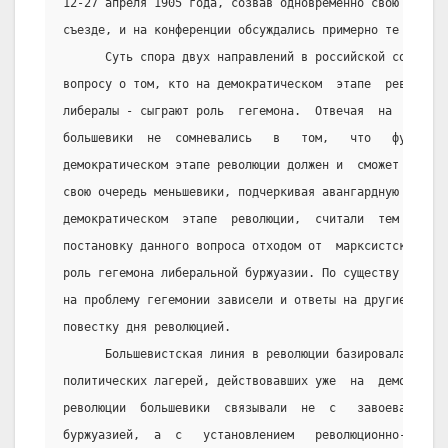
12-27 апреля 1905 года, созвав одновременно свою конфер
съезде, и на конференции обсуждались примерно те же воп
      Суть спора двух направлений в российской социал-д
вопросу о том, кто на демократическом  этапе  революции
либералы - сыграют роль  гегемона.  Отвечая  на  этот  
большевики  не  сомневались   в   том,   что   функцию 
демократическом этапе революции должен и  сможет  выпол
свою очередь меньшевики, подчеркивая авангардную  роль 
демократическом  этапе  революции,  считали  тем  не  м
постановку данного вопроса отходом от  марксистской  ор
роль гегемона либеральной буржуазии. По существу от тог
на проблему гегемонии зависели и ответы на другие вопро
повестку дня революцией.
      Большевистская линия в революции базировалась на 
политических лагерей, действовавших уже  на  демократич
революции  большевики  связывали  не  с   завоеванием  
буржуазией,  а  с   установлением   революционно-демокр