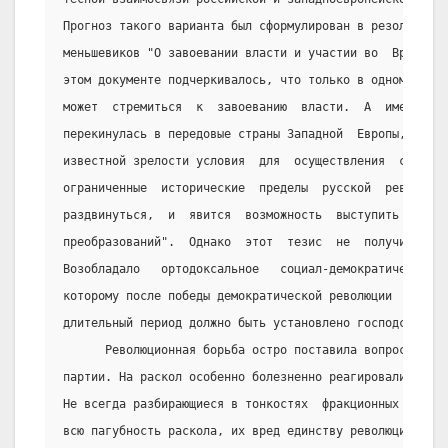
Прогноз такого варианта был сформулирован в резолюции Ж
меньшевиков "О завоевании власти и участии во  Временно
этом документе подчеркивалось, что только в одном  случ
может  стремиться  к  завоеванию  власти.  А  именно  "
перекинулась в передовые страны Западной  Европы,  в  к
известной зрелости условия  для  осуществления  социали
ограниченные  исторические  пределы  русской  революции
раздвинуться,  и  явится  возможность  выступить  на  п
преобразований".  Однако  этот  тезис  не  получил  в  
Возобладало   ортодоксальное   социал-демократическое  
которому после победы демократической революции  в  Рос
длительный период должно быть установлено господство бу
      Революционная борьба остро поставила вопрос об об
партии. На раскол особенно болезненно реагировали рядов
Не всегда разбирающиеся в тонкостях  фракционных  разно
всю пагубность раскола, их вред единству революционных 