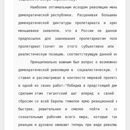
      Наиболее оптимальным исходом революции меньшевики
демократической республики.  Расценивая  большевистскую
демократической  диктатуры  пролетариата  и  крестьянст
меньшевики  заявляли,  что  в  России  не  данном  этап
предпосылок  для  завоевания  пролетариатом  политическ
пролетариат (хочет  он  этого  субъективно  или  нет)  
реалистическую позицию, соответствующую данной историче
      Принципиально важным был вопрос о возможности пер
демократической революции в  социалистическую.  Причем 
ставил и рассматривал в контексте мировой пролетарской 
в одной из своих работ:"Победив в предстоящей демократи
сделаем этим  гигантский  шаг  вперед  к  своей  социал
сбросим со всей Европы тяжелое ярмо реакционной военной
быстрее,  решительнее  и  смелее   пойти   к   социализ
сознательным  рабочим  всего  мира,  которые  так  исто
реакции и духовно оживают теперь при виде революции в Р