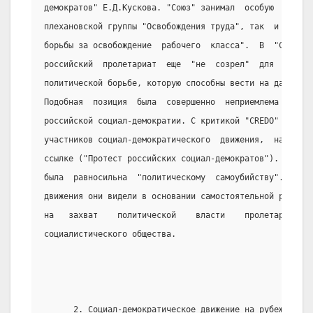
демократов" Е.Д.Кускова. "Союз" занимал  особую  позици
плехановской группы "Освобождения труда", так  и  от  П
борьбы за освобождение  рабочего  класса".  В  "CREDO" 
российский  пролетариат  еще  "не  созрел"  для   участ
политической борьбе, которую способны вести на данном э
Подобная  позиция  была  совершенно  неприемлема  для  
российской социал-демократии. С критикой "CREDO" выступ
участников социал-демократического  движения,  находивш
ссылке ("Протест российских социал-демократов"). Для  н
была  равносильна  "политическому  самоубийству".  Глав
движения они видели в основании самостоятельной рабочей
на   захват    политической    власти    пролетариатом 
социалистического общества.
      2. Социал-демократическое движение на рубеже XIX-