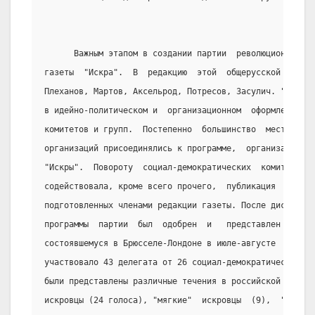
      Важным этапом в создании партии  революционного  
газеты  "Искра".  В  редакцию  этой  общерусской  газет
Плеханов, Мартов, Аксельрод, Потресов, Засулич. "Искра"
в идейно-политическом и  организационном  оформлении  с
комитетов и групп.  Постепенно  большинство  местных  с
организаций присоединялись к программе,  организационно
"Искры".  Повороту  социал-демократических  комитетов  
содействовала, кроме всего прочего,  публикация  проект
подготовленных членами редакции газеты. После дискуссий
программы  партии  был  одобрен  и   представлен   Втор
состоявшемуся в Брюсселе-Лондоне в июле-августе  1903  
участвовало 43 делегата от 26 социал-демократических ор
были представлены различные течения в российской социал
искровцы (24 голоса), "мягкие"  искровцы  (9),  "эконом