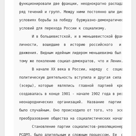
функционировали две фракции, неоднократно распадавшиеся
ряд течений и групп. Между ними постоянно шли дискуссии
условиях борьбы за победу  буржуазно-демократической  р
условий для перехода России к социализму.
      И в большевистской, и в меньшевистской фракциях Р
личности,  вошедшие  в  историю  российского   и   межд
движения. Видным идейным лидером меньшевизма был Мартов
тому же поколению социал-демократов, что и Ленин.
      В начале ХХ века в России, наряду  с  социал-демо
политическую деятельность вступила и другая сила -  соц
(эсеры), которые  являлись  главной  партией  крестьянс
создавалась в конце 1901 - начале 1902 года в результат
неонароднических  организаций.  Название  партии  "соци
было случайным. Оно происходило от того, что  эсеры  ст
преобразование общества на социалистических началах.
      Становление партии социалистов-революционеров  (П
РСДРП, было длительным и сложным процессом. Ее  образов