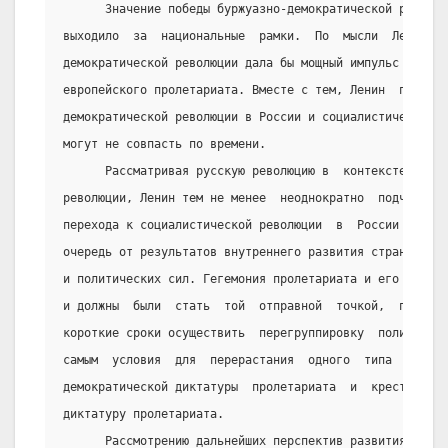
      Значение победы буржуазно-демократической революц
выходило  за  национальные  рамки.  По  мысли  Ленина, 
демократической революции дала бы мощный импульс социал
европейского пролетариата. Вместе с тем, Ленин  предусм
демократической революции в России и социалистическая  
могут не совпасть по времени.
      Рассматривая русскую революцию в  контексте  миро
революции, Ленин тем не менее  неоднократно  подчеркива
перехода к социалистической революции  в  России  будет
очередь от результатов внутреннего развития страны, от 
и политических сил. Гегемония пролетариата и его союз с
и должны  были  стать  той  отправной  точкой,  позволя
короткие сроки осуществить  перегруппировку  политическ
самым  условия  для  перерастания  одного  типа   дикта
демократической диктатуры  пролетариата  и  крестьянств
диктатуру пролетариата.
      Рассмотрению дальнейших перспектив развития демок