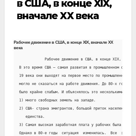
в США, в конце XIX,
вначале XX века
Рабочее движение в США, в конце XIX, вначале XX
века
            Рабочее движение в США, в конце XIX, вначал
В это время США – самая развитая в промышленном отношен
19 века они выходят на первое место по промышленному пр
могло не сказаться на работе движения. До 80-х годов  р
было крайне слабым. И объяснялось это несколькими причи
1) много свободных земель на западе.
2) США- страна эмигрантов, большой приток населения. Ср
   единства.
3) Самая высокая заработная плата у рабочих была именно
Однако в 80-е годы  ситуация  изменилась.  Все  земли  