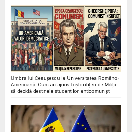
Umbra lui Ceaușescu la Universitatea Româno-
Americană: Cum au ajuns foștii ofițeri de Miliție
să decidă destinele studenților anticomuniști