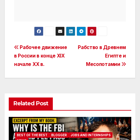
Post
Рабочее движение
Рабство в Древнем
в России в конце XIX
Египте и
navigation
начале XX в.
Месопотамии
Related Post
BEST OF THE BEST
BLOGGER
JOBS AND INTERNSHIPS