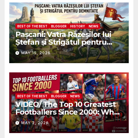
военных атташе НАТО?
BEST OF THE BEST
BLOGGER
HISTORY
NEWS
Pașcani: Vatra Răzeșilor lui
Ștefan și Strigătul pentru
Demnitate în Fața
MAY 15, 2026
Amalgamării
BEST OF THE BEST
BLOGGER
NEWS
VIDEO/ The Top 10 Greatest
Footballers Since 2000: Who
Is Number One
MAY 2, 2026