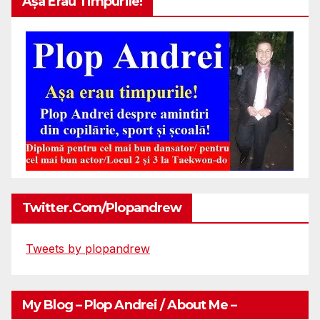
Așa Erau Timpurile!
Twitter.com/plopandrew
Tweets by plopandrew
My Blog – Plop Andrei / About Me –