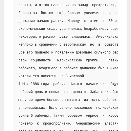
заняты, и отток населения на запад  прекратился,  но  п
Европы на  Восток  ещё  больше  увеличился  и  в  крупн
движение начало расти.  Наряду  с  этим  в  80-е  года 
экономический спад, увеличилась безработица, зарплата п
некоторых отраслях  даже  снизилась.  Американский  раб
неплохо в сравнении с европейским, но  в  обществе  поя
Всё это привело к появлению довольно сильного рабочего 
свои  социалисты,  марксистские  группы.   Главным   до
рабочего, входящего в рабочее движение был 10-часовой р
хотели его поменять на 8-часовой.
1 Мая 1886 года  рабочие Чикаго  начали  всеобщую  заба
рабочий день и повышение зарплаты. Забастовка была хоро
мая, во время большого митинга, из толпы рабочих кем-то
в полицейских. Было ранено несколько  полицейских,  пол
убила 6 рабочих. Таким  образом  мирное  и  хорошо  орг
привело  к  кровопролитию.  Американским  властям  было