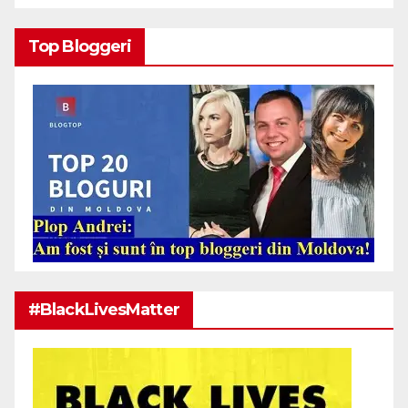
Top Bloggeri
#BlackLivesMatter