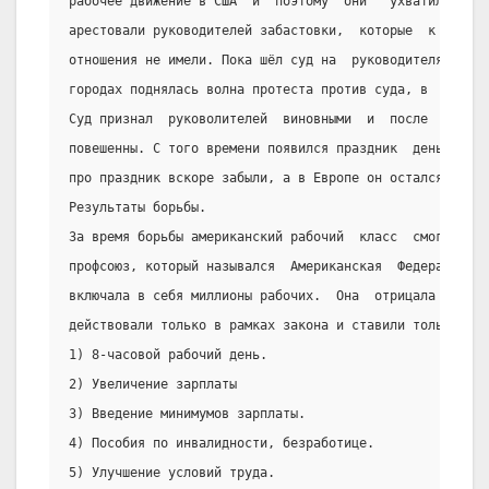
рабочее движение в США  и  поэтому  они  “ухватились”  
арестовали руководителей забастовки,  которые  к  этой 
отношения не имели. Пока шёл суд на  руководителями  за
городах поднялась волна протеста против суда, в  поддер
Суд признал  руковолителей  виновными  и  после  суда  
повешенны. С того времени появился праздник  день  соди
про праздник вскоре забыли, а в Европе он остался.
Результаты борьбы.
За время борьбы американский рабочий  класс  смог  созд
профсоюз, который назывался  Американская  Федерация  Т
включала в себя миллионы рабочих.  Она  отрицала  полит
действовали только в рамках закона и ставили только эко
1) 8-часовой рабочий день.
2) Увеличение зарплаты
3) Введение минимумов зарплаты.
4) Пособия по инвалидности, безработице.
5) Улучшение условий труда.