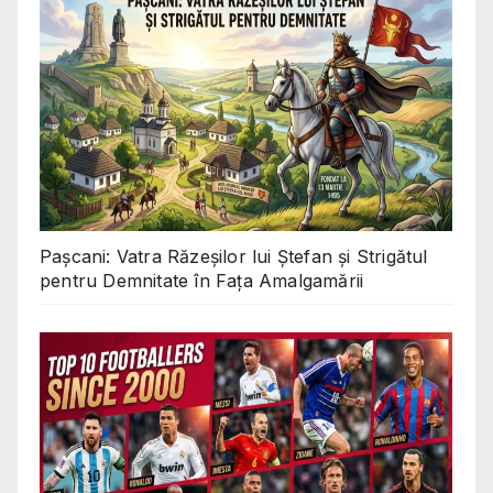
Pașcani: Vatra Răzeșilor lui Ștefan și Strigătul
pentru Demnitate în Fața Amalgamării