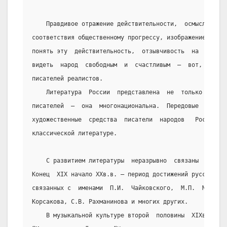
    Правдивое отражение действительности,  осмысление 
соответствия общественному прогрессу, изображение, приз
понять эту  действительность,  отзывчивость  на  насущн
видеть  народ  свободным  и  счастливым  –  вот,  что  
писателей реалистов.
    Литература  России  представлена  не  только   про
писателей  –  она  многонациональна.  Передовые  идеи, 
художественные  средства  писатели  народов   России   
классической литературе.
    С развитием литературы  неразрывно  связаны  музык
Конец  XIX начало ХХв.в. – период достижений русской  м
связанных с  именами  П.И.  Чайковского,  М.П.  Мусорск
Корсакова, С.В. Рахманинова и многих других.
    В музыкальной культуре второй  половины  XIXв.  Ос