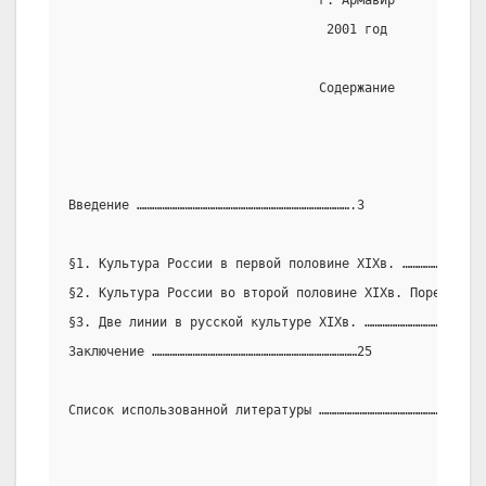
                                 г. Армавир
                                  2001 год
                                 Содержание
                                                       
Введение ………………………………………………………………………….3
§1. Культура России в первой половине XIXв. ……………………………
§2. Культура России во второй половине XIXв. Пореформен
§3. Две линии в русской культуре XIXв. ………………………………………2
Заключение ………………………………………………………………………25
Список использованной литературы …………………………………………...28