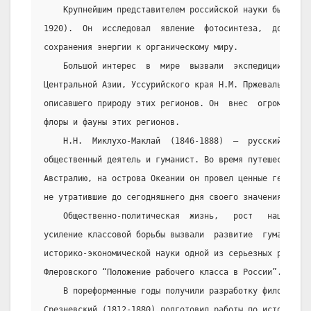
    Крупнейшим представителем российской науки был  К.
1920).  Он  исследовал  явление  фотосинтеза,  доказав 
сохранения энергии к органическому миру.
    Большой интерес  в  мире  вызвали  экспедиции  по 
Центральной Азии, Уссурийского края Н.М. Пржевальского 
описавшего природу этих регионов. Он  внес  огромный  в
флоры и фауны этих регионов.
    Н.Н.  Миклухо-Маклай  (1846-1888)  –  русский  уче
общественный деятель и гуманист. Во время путешествий в
Австралию, на острова Океании он провел ценные географи
не утратившие до сегодняшнего дня своего значения.
    Общественно-политическая  жизнь,   рост   национал
усиление классовой борьбы вызвали  развитие  гуманитарн
историко-экономической науки одной из серьезных работ б
Флеровского “Положение рабочего класса в России”.
    В пореформенные годы получили разработку филология
Срезневский (1812-1880) подготовил работы по истории ст