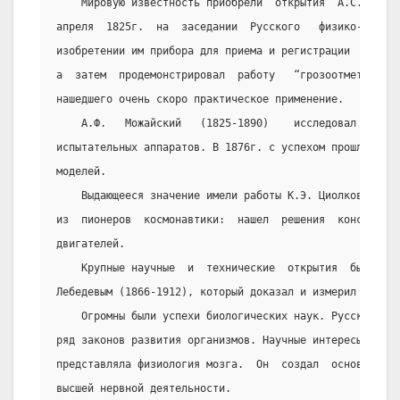
    Мировую известность приобрели  открытия  А.С.  Поп
апреля  1825г.  на  заседании  Русского   физико-химиче
изобретении им прибора для приема и регистрации  электр
а  затем  продемонстрировал  работу   “грозоотметчика” 
нашедшего очень скоро практическое применение.
    А.Ф.   Можайский   (1825-1890)    исследовал    во
испытательных аппаратов. В 1876г. с успехом прошла демо
моделей.
    Выдающееся значение имели работы К.Э. Циолковского
из  пионеров  космонавтики:  нашел  решения  конструкци
двигателей.
    Крупные научные  и  технические  открытия  были  с
Лебедевым (1866-1912), который доказал и измерил давлен
    Огромны были успехи биологических наук. Русские  у
ряд законов развития организмов. Научные интересы И.П. 
представляла физиология мозга.  Он  создал  основанное 
высшей нервной деятельности.