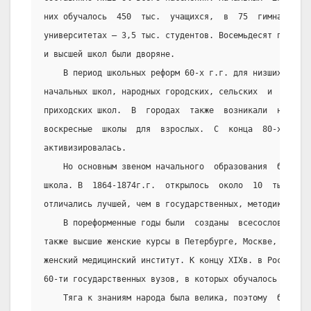
них обучалось  450  тыс.  учащихся,  в  75  гимназиях  
университетах – 3,5 тыс. студентов. Восемьдесят процент
и высшей школ были дворяне.
    В период школьных реформ 60-х г.г. для низших сосл
начальных школ, народных городских, сельских  и  уездны
приходских школ.  В  городах  также  возникали  новые  
воскресные  школы  для  взрослых.  С  конца  80-х   г.г
активизировалась.
    Но основным звеном начального  образования  была  
школа. В  1864-1874г.г.  открылось  около  10  тыс.  зе
отличались лучшей, чем в государственных, методикой обу
    В пореформенные годы были  созданы  всесословные  
также высшие женские курсы в Петербурге, Москве, Киеве.
женский медицинский институт. К концу XIXв. в России  ф
60-ти государственных вузов, в которых обучалось около 
    Тяга к знаниям народа была велика, поэтому  большу