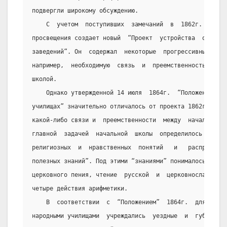
подвергли широкому обсуждению.
    С  учетом  поступивших  замечаний  в  1862г.   Мин
просвещения создает новый  “Проект  устройства  общеобр
заведений”. Он  содержал  некоторые  прогрессивные  нач
например,  необходимую  связь  и  преемственность  межд
школой.
    Однако утвержденной 14 июля  1864г.  “Положение  о
училищах” значительно отличалось от проекта 1862г. В не
какой-либо связи и  преемственности  между  начальной  
главной  задачей  начальной  школы  определилось   “утв
религиозных  и  нравственных  понятий   и   распростран
полезных знаний”. Под этими “знаниями” понималось изуче
церковного пения, чтение  русской  и  церковнославянско
четыре действия арифметики.
    В  соответствии  с  “Положением”  1864г.  для  рук
народными училищами  учреждались  уездные  и  губернски