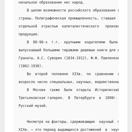
начальное образование нес народ.
    В целом возможности российского образования отстав
страны. Полиграфическая промышленность, ставшая  во  вт
отдельной  отраслью  капиталистического   производства,
продукции.
    В  80-90-х  г.г.  крупными  издателями  были  И.Д.
выпускавший большими тиражами дешевые книги для народа;
Гранаты, А.С. Суворин (1834-1912), Ф.Ф. Павленков (1839
(1862-1938).
    Во  второй  половине  XIXв.  по  сравнению  с  пре
возросло число специальных, научных, ведомственных и на
    В  Москве  также  были  открыты  Исторический,  По
Третьяковская галерея.  В  Петербурге  в  1898г.  был  
Русский музей.
    Несмотря на факторы, сдерживающие  научный  прогре
XIXв. – это период выдающихся достижений  в  науке  и  