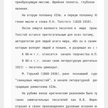
преобразующую миссию. Идейная полнота, глубокое  проник
явления.
    На вторую половину XIXв. и первую половину XXв.  п
гения мысли и слова Л.Н. Толстого (1828-1910).
    После смерти великого писателя в  мире  произошли 
Толстой остался притягательным для всех потому,  что  о
авторитетом для людей всего мира, ибо он в своем творче
которые волнуют людей и поныне, и разрешал их с гуманис
    К 80-м г.г. относится  начало творчества А.П. Чехов
    В 80-х г.г. начал свою литературную деятельность В
1921) – писатель-демократ.
    М. Горький (1868-1936), рано  познавший  суровую  
“свинцовых мерзостей”, в начале литературной  деятельно
традиции романтизма XIXв.
    На рубеже веков критическим реализмом было проникн
таких  замечательных  писателей  как  В.В.  Вересаев  (
отразил в своих произведениях духовные искания интеллиг