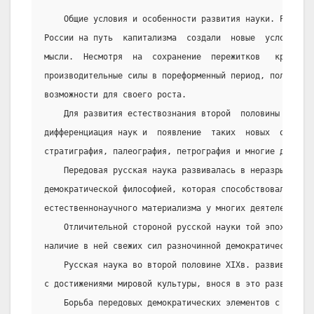
    Общие условия и особенности развития науки. Реформ
России на путь  капитализма  создали  новые  условия  д
мысли.  Несмотря  на  сохранение  пережитков   крепостн
производительные силы в пореформенный период, получили 
возможности для своего роста.
    Для развития естествознания второй  половины  XIXв
дифференциация наук и  появление  таких  новых  отрасле
стратиграфия, палеография, петрография и многие другие.
    Передовая русская наука развивалась в неразрывной 
демократической философией, которая способствовала  фор
естественнонаучного материализма у многих деятелей есте
    Отличительной стороной русской науки той эпохи был
наличие в ней свежих сил разночинной демократической мо
    Русская наука во второй половине XIXв. развивается
с достижениями мировой культуры, внося в это развитие н
    Борьба передовых демократических элементов с реакц