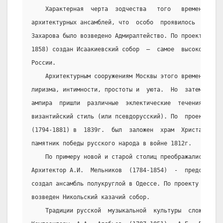
    Характерная  черта  зодчества   того   времени   –
архитектурных ансамблей, что  особо  проявилось  в  Пет
Захарова было возведено Адмиралтейство. По проекту  А.А
1858) создан Исаакиевский собор  –  самое  высокое  зда
России.
    Архитектурным сооружениям Москвы этого времени был
лиризма, интимности, простоты и  уюта.  Но  затем  на  
ампира  пришли  различные  эклектические  течения,  в  
византийский стиль (или псевдорусский). По  проекту  ар
(1794-1881) в  1839г.  был  заложен  храм  Христа  Спас
памятник победы русского народа в войне 1812г.
    По примеру новой и старой столиц преображались и д
Архитектор А.И.  Мельников  (1784-1854)  -  представите
создал ансамбль полукруглой в Одессе. По проекту В.П. С
возведен Никольский казачий собор.
    Традиции русской  музыкальной  культуры  сложились