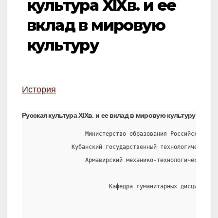
культура XIXв. и ее
вклад в мировую
культуру
История
Русская культура XIXв. и ее вклад в мировую культуру
                Министерство образования Российской Фед
            Кубанский государственный технологический у
                Армавирский механико-технологический ин
                       Кафедра гуманитарных дисциплин