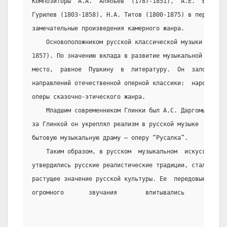
Композиторы  А.А.  Алябьев  (1787-1851),  А.Е.  Варламо
Гурилев (1803-1858), Н.А. Титов (1800-1875) в первой по
замечательные произведения камерного жанра.
    Основоположником русской классической музыки  был 
1857). По значению вклада в развитие музыкальной  культ
место,  равное  Пушкину  в  литературу.  Он  заложил  о
направлений отечественной оперной классики:  народной  
оперы сказочно-этического жанра.
    Младшим современником Глинки был А.С. Даргомыжский
за Глинкой он укреплял реализм в русской музыке  и  пер
бытовую музыкальную драму – оперу “Русалка”.
    Таким образом, в русском  музыкальном  искусстве  
утвердились русские реалистические традиции, стало все 
растущее значение русской культуры. Ее  передовые  и  х
огромного       звучания        впитывались        миро