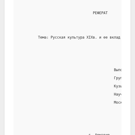
                                   РЕФЕРАТ
         Тема: Русская культура XIXв. и ее вклад в миро
                                             Выполнил: 
                                             Группа 01-
                                             Кузьмин А.
                                             Научный ру
                                             Москвитин 