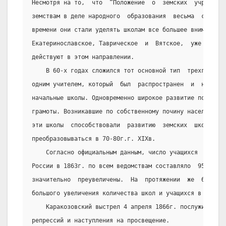
Несмотря на то,  что  “Положение  о  земских  учреждени
земствам в деле народного  образования  весьма  скромну
времени они стали уделять школам все большее внимание, 
Екатеринославское, Таврическое  и  Вятское,  уже  с  са
действуют в этом направлении.
    В 60-х годах сложился тот основной тип  трехгодичн
одним учителем, который  был  распространен  и  на  все
начальные школы. Одновременно широкое развитие получают
грамоты. Возникавшие по собственному почину населения  
эти школы  способствовали  развитию  земских  школ,  в 
преобразовываться в 70-80г.г. XIXв.
    Согласно официальным данным, число учащихся  низши
России в 1863г. по всем ведомствам составляло  954 600 
значительно  преувеличены.  На  протяжении  же  60-х  г
большого увеличения количества школ и учащихся в них.
    Каракозовский выстрел 4 апреля 1866г. послужил  си
репрессий и наступления на просвещение.