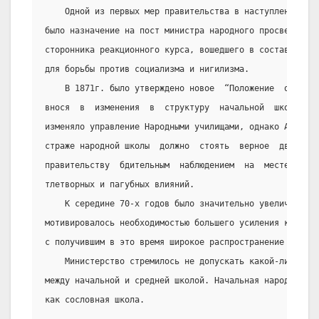
    Одной из первых мер правительства в наступлении на
было назначение на пост министра народного просвещения 
сторонника реакционного курса, вошедшего в состав комис
для борьбы против социализма и нигилизма.
    В 1871г. было утверждено новое  “Положение  о  нар
внося  в  изменения  в  структуру  начальной  школы,  о
изменяло управление Народными училищами, однако Алексан
страже народной школы  должно  стоять  верное  дворянст
правительству  бдительным  наблюдением  на  месте  к  о
тлетворных и пагубных влияний.
    К середине 70-х годов было значительно увеличено ч
мотивировалось необходимостью большего усиления контрол
с получившим в это время широкое распространение “хожде
    Министерство стремилось не допускать какой-либо св
между начальной и средней школой. Начальная народная  ш
как сословная школа.