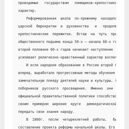
проводимые   государством   помещиков-крепостников,   н
характер.
    Реформированная  школа  по-прежнему  находилась  п
царской  бюрократии  и  духовенства   и   продолжала   
крепостнические  пережитки.  Встав  на  путь  преобразо
общественного подъема конца 50-х – начала 60-х годов, п
второй половине 60-х годов начинает наступление  на  ре
усиливает религиозно-нравственный характер воспитания.
    И если народное образование в России второй полови
вперед, выработало прогрессивные методы обучения и  вос
замечательную плеяду деятелей науки и культуры, то в эт
поборников  русского  просвещения.  Именно  они  в  бор
официальной правительственной политики способствовали э
своим  примером  широкие  круги   демократической   мол
передать свои знания народу.
    В  1860г.  после  четырехлетней  работы,   было   
составление проекта реформы начальной школы. Его  опубл