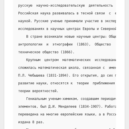
русскую  научно-исследовательскую  деятельность  ввести
Российская наука развивалась в тесной связи  с  европей
наукой. Русские ученые принимали участие в эксперимента
исследованиях в научных центрах Европы и Северной Амери
    В стране возникали новые научные центры: Общество 
антропологии  и  этнографии  (1863),  Общество   русски
техническое общество (1866).
    Крупным  центром  математических  исследований  ст
сложилась математическая школа, связанная с  именем  вы
П.Л. Чебышева (1831-1894). Его открытия, до сих пор ока
развитие науки, относятся к  теории  приближения  функц
теории вероятностей.
    Гениальным ученым-химиком, создавшим периодическую
элементов, был Д.И. Менделеев (1834-1907). Работа его  
переведена на многие европейские языки, а в России толь
издана 8 раз.