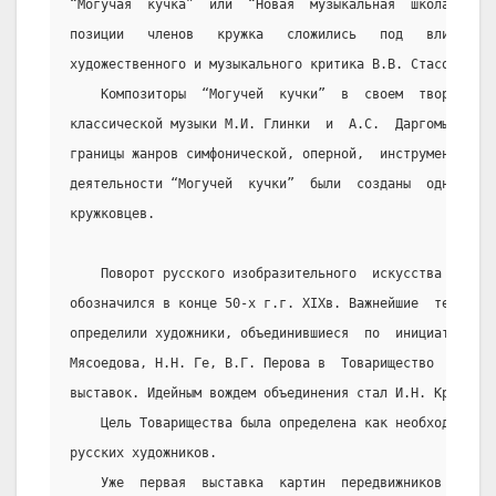
“Могучая  кучка”  или  “Новая  музыкальная  школа”.  За
позиции   членов   кружка   сложились   под   влиянием 
художественного и музыкального критика В.В. Стасова (18
    Композиторы  “Могучей  кучки”  в  своем  творчеств
классической музыки М.И. Глинки  и  А.С.  Даргомыжского
границы жанров симфонической, оперной,  инструментально
деятельности “Могучей  кучки”  были  созданы  одни  из 
кружковцев.
    Поворот русского изобразительного  искусства  к  к
обозначился в конце 50-х г.г. XIXв. Важнейшие  тенденци
определили художники, объединившиеся  по  инициативе  И
Мясоедова, Н.Н. Ге, В.Г. Перова в  Товарищество  передв
выставок. Идейным вождем объединения стал И.Н. Крамской
    Цель Товарищества была определена как необходимост
русских художников.
    Уже  первая  выставка  картин  передвижников  в  1