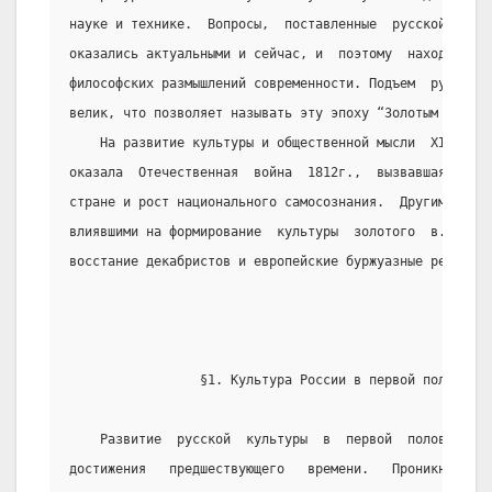
науке и технике.  Вопросы,  поставленные  русской  куль
оказались актуальными и сейчас, и  поэтому  находятся  
философских размышлений современности. Подъем  русской 
велик, что позволяет называть эту эпоху “Золотым веком 
    На развитие культуры и общественной мысли  XIXв.  
оказала  Отечественная  война  1812г.,  вызвавшая  патр
стране и рост национального самосознания.  Другими  соб
влиявшими на формирование  культуры  золотого  в.  и  е
восстание декабристов и европейские буржуазные революци
                 §1. Культура России в первой половине 
    Развитие  русской  культуры  в  первой  половине  
достижения   предшествующего   времени.   Проникновение