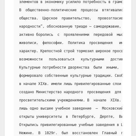
элементов в экономику усилило потребность в грамотных и
В  общественно-политические  процессы  втягивались  нов
общества.  Царское  правительство,   провозгласившее   
народности”, обоснованную триаде – самодержавие,  право
активно боролись  с  проявлениями  передовой  мысли  в 
живописи,  философии.  Политика  просвещения   имела   
характер. Крепостной строй тормозил широкое просвещение
возможности   пользоваться   культурными   достижениями
Культурные потребности дворянства  были  иными,  чем  к
формировало собственные культурные традиции. Свободный 
в начале XIXв. имели лишь привилегированные слои населе
создано Министерство народного  просвещения  для  орган
просветительскими учреждениями. В  начале  XIXв.  в  Ро
лишь одно высшее учебное заведение  –  Московский  унив
открыты университеты  в  Петербурге,  Дерпте,  Вильно, 
Открылись привилегированные учебные заведения в Царском
Нежине.  В  1829г.  был  восстановлен  Главный  педагог