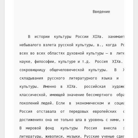
                                  Введение
    В  истории  культуры  России  XIXв.  занимает  осо
небывалого взлета русской культуры, в., когда  Россия  
всех во всех областях духовной культуры – в  литературе
науке, философии, культуре и т.д.  Россия  XIXв.  внесл
сокровищницу  общечеловеческой  культуры.   В   XIXв.  
складывания  русского  литературного  языка  и   формир
культуры.  Именно  в  XIXв.   российская   художественн
классической, имеющей значение бессмертного  образца  д
поколений людей. Если  в  экономическом  и  социально-п
Россия  отставала  от  передовых  европейских   стран, 
достижениях она не только шла в уровень с ними, но во м
В  мировой  фонд   культуры   Россия   внесла   замечат
литературы, живописи, музыки. Русские ученые сделали вы