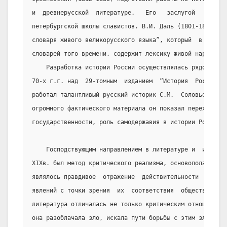
и  древнерусской  литературе.   Его   заслугой   являет
петербургской школы славистов. В.И. Даль (1801-1872) – 
словаря живого великорусского языка”, который  в  отлич
словарей того времени, содержит лексику живой народной 
    Разработка истории России осуществлялась рядом кру
70-х г.г. над  29-томным  изданием  “История  России  с
работал талантливый русский историк С.М.  Соловьев  (18
огромного фактического материала он показал переход от 
государственности, роль самодержавия в истории России.
    Господствующим направлением в литературе и  искусс
XIXв. был метод критического реализма, основополагающим
являлось правдивое  отражение  действительности  и  осм
явлений с точки зрения  их  соответствия  общественному
литература отличалась не только критическим отношением 
она разоблачала зло, искала пути борьбы с этим злом, вы