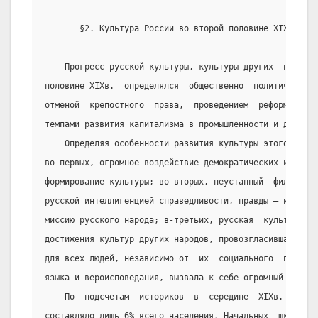
       §2. Культура России во второй половине XIXв. Пор
    Прогресс русской культуры, культуры других  народо
половине XIXв.  определялся  общественно  политическим 
отменой  крепостного  права,  проведением  реформ  60-7
темпами развития капитализма в промышленности и др.
    Определяя особенности развития культуры этого пери
во-первых, огромное воздействие демократических и социа
формирование культуры; во-вторых, неустанный  философск
русской интеллигенцией справедливости, правды – истины,
миссию русского народа; в-третьих, русская  культура,  
достижения культур других народов, провозгласившая своб
для всех людей, независимо от  их  социального  происхо
языка и вероисповедания, вызвала к себе огромный интере
    По  подсчетам  историков  в  середине  XIXв.  числ
составляло лишь 6% всего населения. Начальных  школ  на