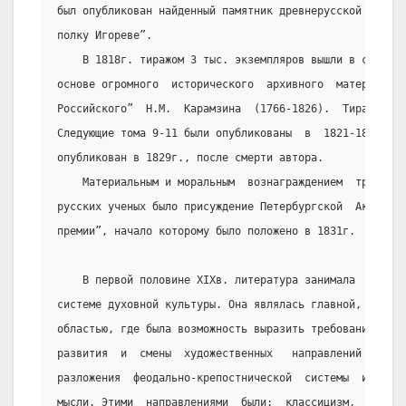
был опубликован найденный памятник древнерусской литера
полку Игореве”.
    В 1818г. тиражом 3 тыс. экземпляров вышли в свет 8
основе огромного  исторического  архивного  материала  
Российского”  Н.М.  Карамзина  (1766-1826).  Тираж  раз
Следующие тома 9-11 были опубликованы  в  1821-1824г.г.
опубликован в 1829г., после смерти автора.
    Материальным и моральным  вознаграждением  труда  
русских ученых было присуждение Петербургской  Академие
премии”, начало которому было положено в 1831г.
    В первой половине XIXв. литература занимала  домин
системе духовной культуры. Она являлась главной,  и,  п
областью, где была возможность выразить требования и ча
развития  и  смены  художественных   направлений   прои
разложения  феодально-крепостнической  системы  и   ожи
мысли. Этими  направлениями  были:  классицизм,  сентим