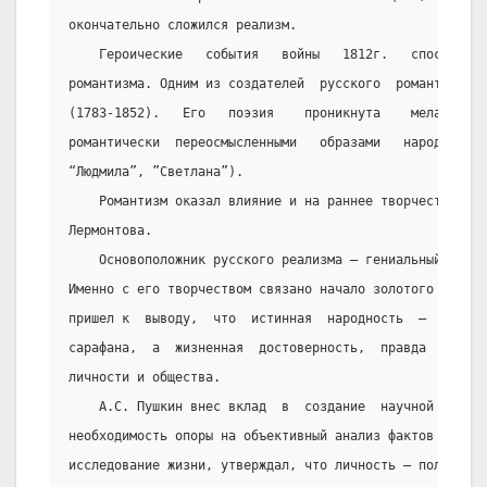
окончательно сложился реализм.
    Героические   события   войны   1812г.   способств
романтизма. Одним из создателей  русского  романтизма  
(1783-1852).   Его   поэзия    проникнута    меланхолич
романтически  переосмысленными   образами   народной   
“Людмила”, ”Светлана”).
    Романтизм оказал влияние и на раннее творчество  А
Лермонтова.
    Основоположник русского реализма – гениальный А.С.
Именно с его творчеством связано начало золотого в. в л
пришел к  выводу,  что  истинная  народность  –  это  н
сарафана,  а  жизненная  достоверность,  правда  о  вза
личности и общества.
    А.С. Пушкин внес вклад  в  создание  научной  исто
необходимость опоры на объективный анализ фактов и  явл
исследование жизни, утверждал, что личность – полноправ