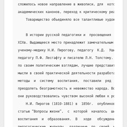
сложилось новое направление в живописи, для  которого  
академических канонов, переход к критическому реализму.
    Товарищество объединяло все талантливые художествен
    В истории русской педагогики и  просвещения  серед
XIXв. Выдающееся место принадлежит замечательным русски
ученому-медику Н.И. Пирогову, педагогу  К.Д.  Ушинскому
педагогу П.Ф. Лесгафту и писателю Л.Н. Толстому. Против
по своим политическим взглядам, лучшие представители ру
мысли в своей практической деятельности разработали пер
методы  и  систему  воспитания,  поставили  ряд   вопро
преодолеть безграмотность и невежество народа. Во  всей
они руководствовались чувством высокой любви к родине и
    Н.И. Пирогов (1810-1881) в  1856г.  опубликовал  в
статью “Вопросы жизни”,  с  которой  началось  широкое 
воспитания  и  образования.  В   ходе   обсуждения   по
педагогические  журналы,  различные  по  своей  направл