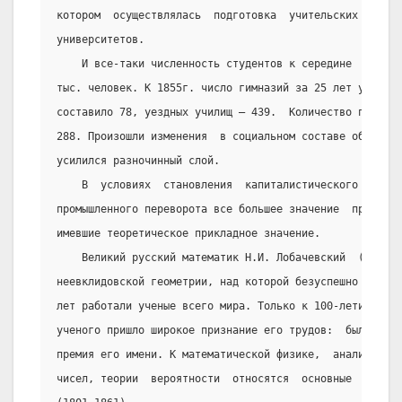
котором  осуществлялась  подготовка  учительских  кадро
университетов.
    И все-таки численность студентов к середине  XIXв.
тыс. человек. К 1855г. число гимназий за 25 лет увеличи
составило 78, уездных училищ – 439.  Количество приходс
288. Произошли изменения  в социальном составе образова
усилился разночинный слой.
    В  условиях  становления  капиталистического   укл
промышленного переворота все большее значение  приобрел
имевшие теоретическое прикладное значение.
    Великий русский математик Н.И. Лобачевский  (1793-
неевклидовской геометрии, над которой безуспешно в тече
лет работали ученые всего мира. Только к 100-летию со д
ученого пришло широкое признание его трудов:  была  учр
премия его имени. К математической физике,  аналитическ
чисел, теории  вероятности  относятся  основные  труды 