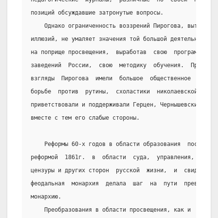
позиций обсуждавшие затронутые вопросы.
    Однако ограниченность воззрений Пирогова, вытекающ
иллюзий, не умаляет значения той большой деятельности, 
на поприще просвещения,  выработав  свою  программу  пр
заведений  России,  свою  методику  обучения.  Прогресс
взгляды  Пирогова  имели  большое  общественное  звучан
борьбе  против  рутины,  схоластики  николаевской   шко
приветствовали и поддерживали Герцен, Чернышевский  и  
вместе с тем его слабые стороны.
    Реформы 60-х годов в области образования  последов
реформой  1861г.  в  области  суда,  управления,  местн
цензуры и других сторон  русской  жизни,  и  свидетельс
феодальная  монархия  делала  шаг  на  пути  превращени
монархию.
    Преобразования в области просвещения, как и  все  