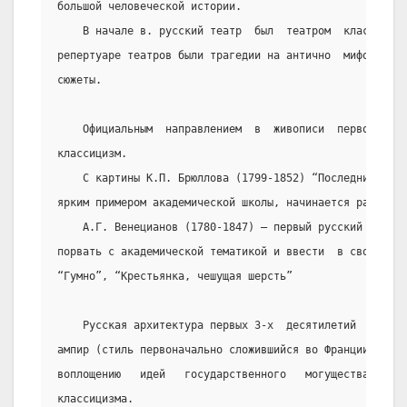
большой человеческой истории.
    В начале в. русский театр  был  театром  классициз
репертуаре театров были трагедии на антично  мифологиче
сюжеты.
    Официальным  направлением  в  живописи  первой   п
классицизм.
    С картины К.П. Брюллова (1799-1852) “Последний ден
ярким примером академической школы, начинается расцвет 
    А.Г. Венецианов (1780-1847) – первый русский  живо
порвать с академической тематикой и ввести  в свои карт
“Гумно”, “Крестьянка, чешущая шерсть”
    Русская архитектура первых 3-х  десятилетий  XIXв.
ампир (стиль первоначально сложившийся во Франции при Н
воплощению   идей   государственного   могущества),   з
классицизма.