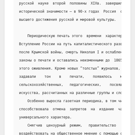
русской  науке  второй  половины  XIXв.  завершилось  с
исторической значимости – в 90-х годах  Россия  стала  
высшего достижения русской и мировой культуры.
    Периодическую печать этого  времени  характеризует
Вступление России на путь капиталистического развития, 
после Крымской войны, смерть Николая I и ослабление цен
законы о печати и оставались неизменными до  1865г.,  -
этого оживления. Кроме новых “толстых” журналов, которы
задавали    тон    в    печати,    появилось    много  
сельскохозяйственных,   педагогических,    посвященных 
искусства, рассчитанных на различные группы и слои насе
    Особенно выросла газетная периодика, в том числе  
способствовала  отмена  запретов  на  издание  частных 
универсального характера.
    Смягчив  цензурный  режим,   правительство   Алекс
воздействовать на общественное мнение с помощью собстве