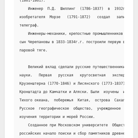
(1801-1861).
    Инженер  П.Д.  Шиллинг  (1786-1837)  в  1932г.   р
изобретателя  Морзе   (1791-1872)   создал   записывающ
телеграф.
    Инженеры-механики, крепостные промышленников Демид
сын Черепановы в 1833-1834г.г. построили первую в Росси
паровой тяге.
    Великий вклад сделали русские путешественники в ра
науки.   Первая   русская   кругосветная   экспедиция  
Крузенштерна (1770-1846) и Лисянского (1773-1837) в 180
Кронштадта до Камчатки и Аляски. Были  изучены  и  сдел
Тихого океана,  побережья  Китая,  острова  Сахалин,  п
Русское  географическое  общество,  учрежденное  в  184
изучения территории и морей России.
    Созданное при Московском университете  Общество  и
российских начало поиски и сбор памятников древнерусско