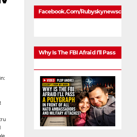
Facebook.com/rubyskynewscom
Why Is The FBI Afraid I’ll Pass
A Polygraph
in:
t
tru
l
ale