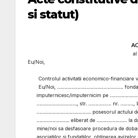
si statut)
A
a
Eu/Noi,
Controlul activitatii economico-financiare 
Eu/Noi, ………………………………………. fondato
imputernicesc/imputernicim pe …………………
………………………., str. ……………. nr. ………, bloc
……………………………….. posesorul actului 
………………….. eliberat de ………………… la dat
mine/noi sa desfasoare procedura de dobandir
asociatiilor si fundatiilor, obtinerea avize