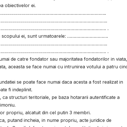
ea obiectivelor ei.
e ……………………………………………………………………………………..
……………………………………………………………………..
……………………………………………………………………. .
izarii scopului ei, sunt urmatoarele: ………………………….
……………………………………………………………………..
……………………………………………………………………. .
mai de catre fondator sau majoritatea fondatorilor in viata,
iata, aceasta se face numai cu intrunirea votului a patru cin
undatiei se poate face numai daca acesta a fost realizat in
te fi indeplinit.
e, ca structuri teritoriale, pe baza hotararii autentificate a
rimoniu.
tor propriu, alcatuit din cel putin 3 membri.
idica, putand incheia, in nume propriu, acte juridice de