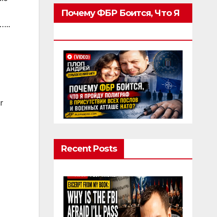
Почему ФБР Боится, Что Я
…..
Пройду Полиграф
r
Recent Posts