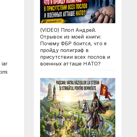
(VIDEO) Плоп Андрей.
Отрывок из моей книги:
Почему ФБР боится, что я
пройду полиграф в
присутствии всех послов и
 iar
военных атташе НАТО?
cimi