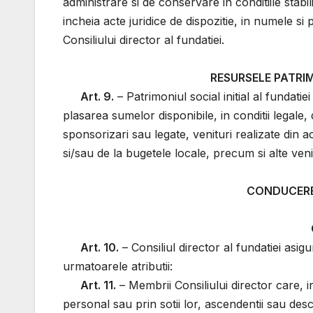
administrare si de conservare in conditiile stabili
incheia acte juridice de dispozitie, in numele s
Consiliului director al fundatiei.
RESURSELE PATRIM
Art. 9.
– Patrimoniul social initial al fundati
plasarea sumelor disponibile, in conditii legale, 
sponsorizari sau legate, venituri realizate din a
si/sau de la bugetele locale, precum si alte ven
CONDUCERE
Art. 10.
– Consiliul director al fundatiei asig
urmatoarele atributii:
Art. 11.
– Membrii Consiliului director care, i
personal sau prin sotii lor, ascendentii sau desce