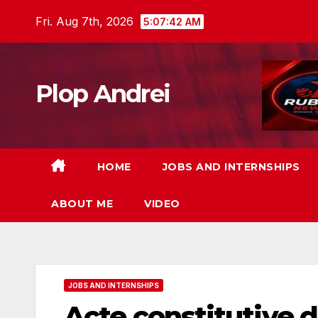
Skip
Fri. Aug 7th, 2026
5:07:43 AM
to
content
Plop Andrei
HOME
JOBS AND INTERNSHIPS
ABOUT ME
VIDEO
JOBS AND INTERNSHIPS
Acte constitutive d