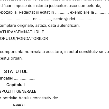
 modificari impuse de instanta judecatoreasca competenta,
n opozabila. Redactat si editat in ………… exemplare la …………
……………………… nr. ……….., sector/judet …………….. .
lare originale, astazi, data autentificarii.
ATURA/SEMNATURILE
ORULUI/FONDATORILOR
e, componenta nominala a acestora, in actul constitutiv se vo
cestui organ.
STATUTUL
undatiei ……………….
Capitolul I
SPOZITII GENERALE
ivita Actului constitutiv de:
sau/si