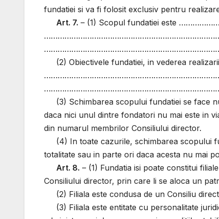
fundatiei si va fi folosit exclusiv pentru realizar
Art. 7.
– (1) Scopul fundatiei est
……………………………………………………………………
……………………………………………………………………
(2) Obiectivele fundatiei, in vederea real
……………………………………………………………………
……………………………………………………………………
(3) Schimbarea scopului fundatiei se face nu
daca nici unul dintre fondatori nu mai este in v
din numarul membrilor Consiliului director.
(4) In toate cazurile, schimbarea scopului f
totalitate sau in parte ori daca acesta nu mai poa
Art. 8.
– (1) Fundatia isi poate constitui filial
Consiliului director, prin care li se aloca un pat
(2) Filiala este condusa de un Consiliu direc
(3) Filiala este entitate cu personalitate jur