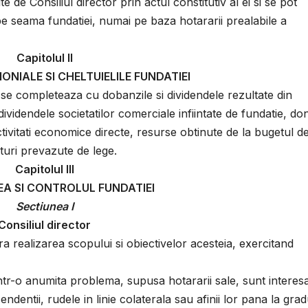
te de Consiliul director prin actul constitutiv al ei si se pot
i pe seama fundatiei, numai pe baza hotararii prealabile a
Capitolul II
ONIALE SI CHELTUIELILE FUNDATIEI
ei se completeaza cu dobanzile si dividendele rezultate din
dividendele societatilor comerciale infiintate de fundatie, dona
ctivitati economice directe, resurse obtinute de la bugetul de
ituri prevazute de lege.
Capitolul III
A SI CONTROLUL FUNDATIEI
Sectiunea I
Consiliul director
ura realizarea scopului si obiectivelor acesteia, exercitand
ntr-o anumita problema, supusa hotararii sale, sunt interesa
ndentii, rudele in linie colaterala sau afinii lor pana la grad