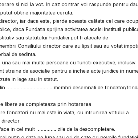
iberare si nici la vot. In caz contrar voi raspunde pentru da
 putut obtine majoritatea ceruta.
irector, iar daca este, pierde aceasta calitate cel care ocu
ice, daca Fundatia sprijina activitatea acelei institutii public
stitutiv sau statutului Fundatiei pot fi atacate de
embrii Consiliului director care au lipsit sau au votat impot
rbal de sedinta.
i una sau mai multe persoane cu functii executive, inclusiv
t straine de asociatie pentru a incheia acte juridice in nume
zute in lege sau in statut.
ne din ………………………….. membri desemnati de fondator/fonda
se libere se completeaza prin hotararea
tre fondatori nu mai este in viata, cu intrunirea votului a
director.
 face in cel mult ………….. zile de la descompletare.
 cel putin o data pe luna sau ori de cate ori nevoile fundatie