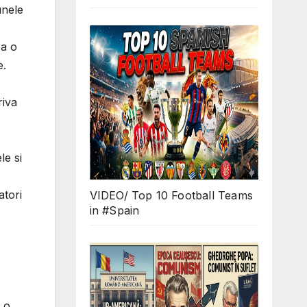
unele
pa o
e.
riva
le si
tori
VIDEO/ Top 10 Football Teams
in #Spain
i o