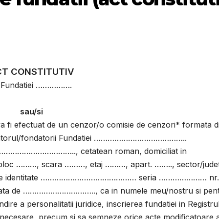
CT CONSTITUTIV
l Fundatiei …………….
sau/si
va fi efectuat de un cenzor/o comisie de cenzori* formata d
rul/fondatorii Fundatiei …………………………………..
………………………….., cetatean roman, domiciliat in
 ………, scara ………, etaj ………, apart. …….., sector/jude
de identitate …………………………………… seria ………………… nr.
a de ………………………….., ca in numele meu/nostru si pen
e a personalitatii juridice, inscrierea fundatiei in Registru
lor necesare, precum si sa semneze orice acte modificatoare 