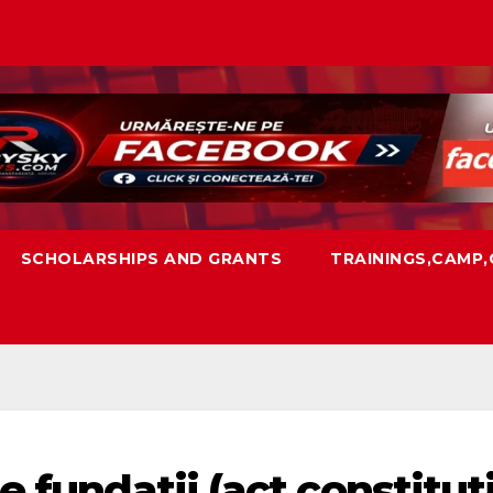
SCHOLARSHIPS AND GRANTS
TRAININGS,CAMP
e fundatii (act constitut