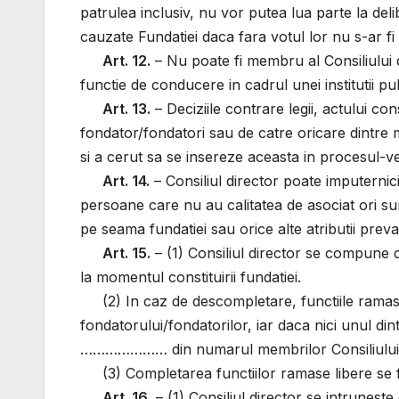
patrulea inclusiv, nu vor putea lua parte la del
cauzate Fundatiei daca fara votul lor nu s-ar fi
Art. 12.
– Nu poate fi membru al Consiliului d
functie de conducere in cadrul unei institutii publ
Art. 13.
– Deciziile contrare legii, actului con
fondator/fondatori sau de catre oricare dintre m
si a cerut sa se insereze aceasta in procesul-ve
Art. 14.
– Consiliul director poate imputernic
persoane care nu au calitatea de asociat ori sun
pe seama fundatiei sau orice alte atributii preva
Art. 15.
– (1) Consiliul director se compu
la momentul constituirii fundatiei.
(2) In caz de descompletare, functiile rama
fondatorului/fondatorilor, iar daca nici unul din
………………… din numarul membrilor Consiliului 
(3) Completarea functiilor ramase libere se
Art. 16.
– (1) Consiliul director se intruneste