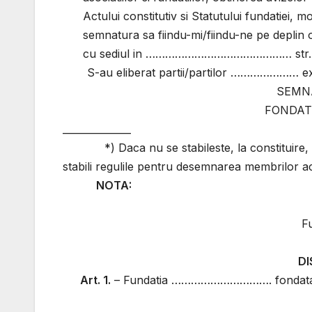
Actului constitutiv si Statutului fundatiei,
semnatura sa fiindu-mi/fiindu-ne pe depli
cu sediul in ……………………………………… str. 
S-au eliberat partii/partilor ………………… exemp
SEMN
FONDAT
______________
*) Daca nu se stabileste, la constituir
stabili regulile pentru desemnarea membrilor a
NOTA:
F
DI
Art. 1.
– Fundatia …………………………. fondata potr