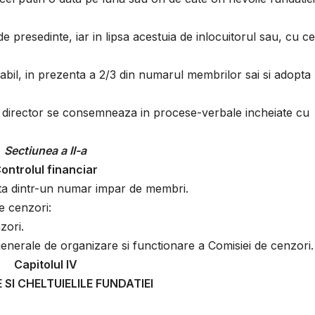
e presedinte, iar in lipsa acestuia de inlocuitorul sau, cu ce
labil, in prezenta a 2/3 din numarul membrilor sai si adopta
lui director se consemneaza in procese-verbale incheiate cu
Sectiunea a II-a
ontrolul financiar
ita dintr-un numar impar de membri.
e cenzori:
zori.
generale de organizare si functionare a Comisiei de cenzori.
Capitolul IV
 SI CHELTUIELILE FUNDATIEI