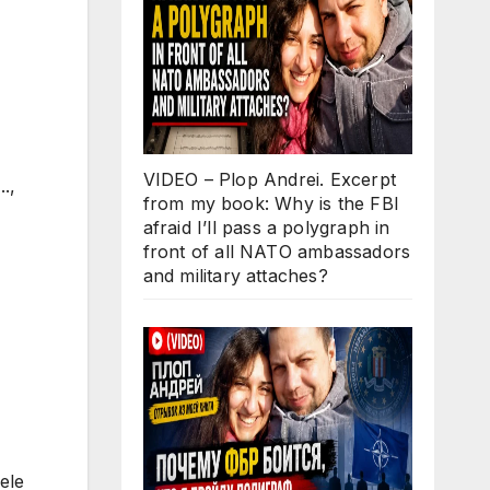
VIDEO – Plop Andrei. Excerpt
.,
from my book: Why is the FBI
afraid I’ll pass a polygraph in
front of all NATO ambassadors
and military attaches?
mele