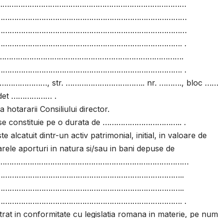
ituie …………………………………………………………………………………
…………………………………………………………………………
…………………………………………………………………………
……………………………………………………………………. .
e …………………………………………………………………………………….
……………………………………………………………………. .
……………………………, str. …………………………….. nr. ………., bloc …….
judet ……………… .
 hotararii Consiliului director.
constituie pe o durata de …………………………….. .
te alcatuit dintr-un activ patrimonial, initial, in valoare de
ele aporturi in natura si/sau in bani depuse de
……………………………………………………………………………………………
……………………………………………………………………..
……………………………………………………………………..
……………………………………………………………………. .
astrat in conformitate cu legislatia romana in materie, pe nu