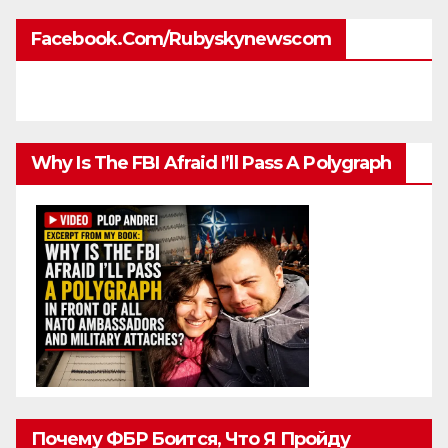
Facebook.com/rubyskynewscom
Why Is The FBI Afraid I’ll Pass A Polygraph
Почему ФБР Боится, Что Я Пройду