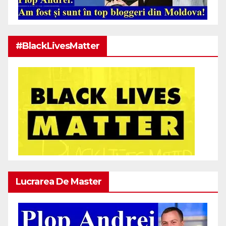
#BlackLivesMatter
Lucrarea De Master