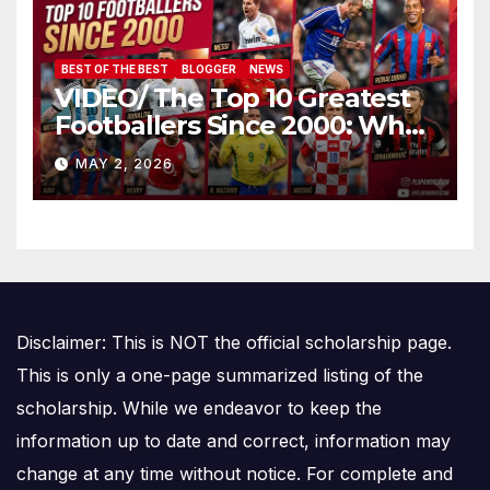
BEST OF THE BEST
BLOGGER
NEWS
VIDEO/ The Top 10 Greatest
Footballers Since 2000: Who
Is Number One
MAY 2, 2026
Disclaimer: This is NOT the official scholarship page.
This is only a one-page summarized listing of the
scholarship. While we endeavor to keep the
information up to date and correct, information may
change at any time without notice. For complete and