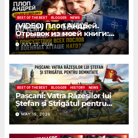
BEST OF THE BEST
BLOGGER
NEWS
(VIDEO) Плоп Андрей.
Отрывок из моей книги:
Почему ФБР боится, что я
JULY 25, 2026
пройду полиграф в
присутствии всех послов и
военных атташе НАТО?
BEST OF THE BEST
BLOGGER
HISTORY
NEWS
Pașcani: Vatra Răzeșilor lui
Ștefan și Strigătul pentru
Demnitate în Fața
MAY 15, 2026
Amalgamării