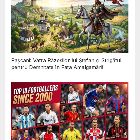
Pașcani: Vatra Răzeșilor lui Ștefan și Strigătul
pentru Demnitate în Fața Amalgamării