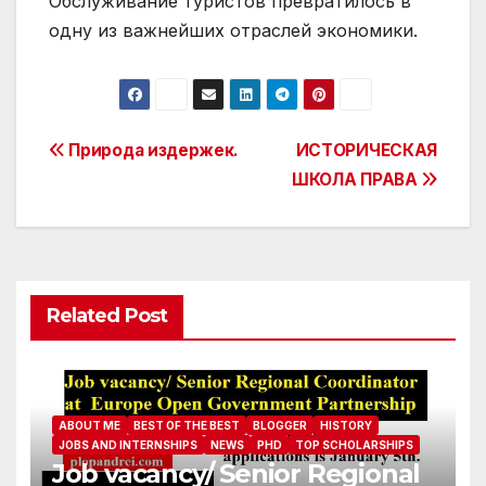
Post
Природа издержек.
ИСТОРИЧЕСКАЯ
ШКОЛА ПРАВА
navigation
Related Post
ABOUT ME
BEST OF THE BEST
BLOGGER
HISTORY
JOBS AND INTERNSHIPS
NEWS
PHD
TOP SCHOLARSHIPS
Job vacancy/ Senior Regional