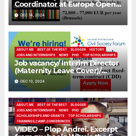
Coordinator at Europe Open
Government Partnership
DEC 14, 2024
ABOUT ME
BEST OF THE BEST
BLOGGER
HISTORY
JOBS AND INTERNSHIPS
NEWS
PHD
TOP SCHOLARSHIPS
Job vacancy/ Interim Director
(Maternity Leave Cover)/
Eastern Partnership Civil
DEC 13, 2024
Society Forum
ABOUT ME
BEST OF THE BEST
BLOGGER
JOBS AND INTERNSHIPS
NEWS
PHD
SCHOLARSHIPS AND GRANTS
TOP SCHOLARSHIPS
TRAININGS,CAMP,CONFERENCES
VIDEO – Plop Andrei. Excerpt