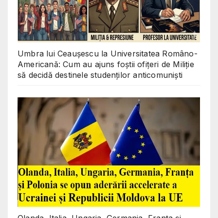
Umbra lui Ceaușescu la Universitatea Româno-
Americană: Cum au ajuns foștii ofițeri de Miliție
să decidă destinele studenților anticomuniști