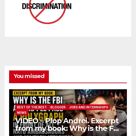
You missed
BEST OF THE BEST
BLOGGER
JOBS AND INTERNSHIPS
NEWS
VIDEO – Plop Andrei. Excerpt
from my book: Why is the FBI
afraid I’ll pass a polygraph in