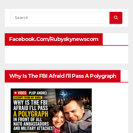
Facebook.com/rubyskynewscom
Why Is The FBI Afraid I’ll Pass A Polygraph