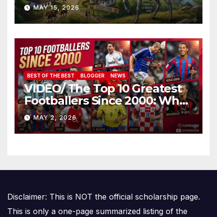
Demnitate în Fața
MAY 15, 2026
Amalgamării
BEST OF THE BEST
BLOGGER
NEWS
VIDEO/ The Top 10 Greatest
Footballers Since 2000: Who
Is Number One
MAY 2, 2026
Disclaimer: This is NOT the official scholarship page.
This is only a one-page summarized listing of the