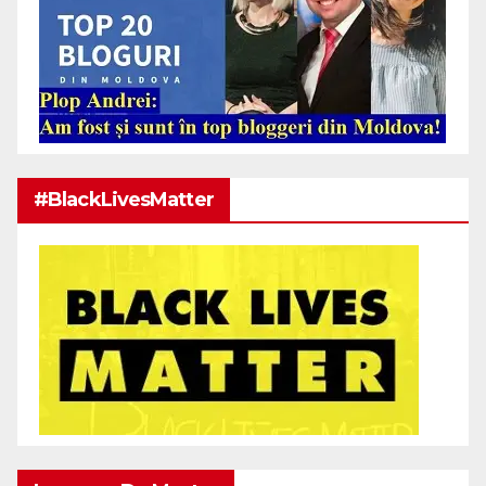
#BlackLivesMatter