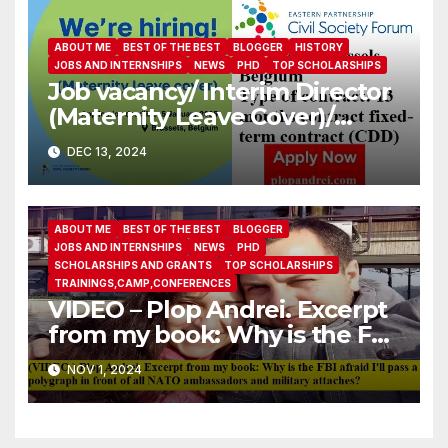
ABOUT ME
BEST OF THE BEST
BLOGGER
HISTORY
JOBS AND INTERNSHIPS
NEWS
PHD
TOP SCHOLARSHIPS
Job vacancy/ Interim Director
(Maternity Leave Cover)/
Eastern Partnership Civil
DEC 13, 2024
Society Forum
ABOUT ME
BEST OF THE BEST
BLOGGER
JOBS AND INTERNSHIPS
NEWS
PHD
SCHOLARSHIPS AND GRANTS
TOP SCHOLARSHIPS
TRAININGS,CAMP,CONFERENCES
VIDEO – Plop Andrei. Excerpt
from my book: Why is the FBI
afraid I’ll pass a polygraph in
NOV 1, 2024
front of all NATO
ambassadors and military
attaches?