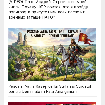
(VIDEO) Плоп Андрей. Отрывок из моей
книги: Почему ФБР боится, что я пройду
полиграф в присутствии всех послов и
военных атташе НАТО?
Pașcani: Vatra Răzeșilor lui Ștefan și Strigătul
pentru Demnitate în Fața Amalgamării