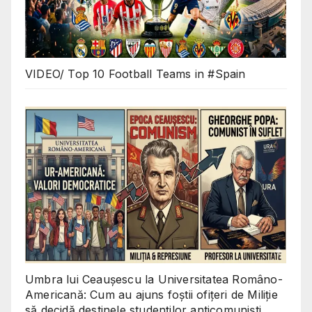
VIDEO/ Top 10 Football Teams in #Spain
Umbra lui Ceaușescu la Universitatea Româno-
Americană: Cum au ajuns foștii ofițeri de Miliție
să decidă destinele studenților anticomuniști