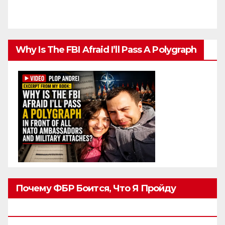
Why Is The FBI Afraid I’ll Pass A Polygraph
Почему ФБР Боится, Что Я Пройду
Полиграф