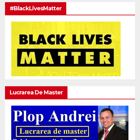
#BlackLivesMatter
Lucrarea De Master