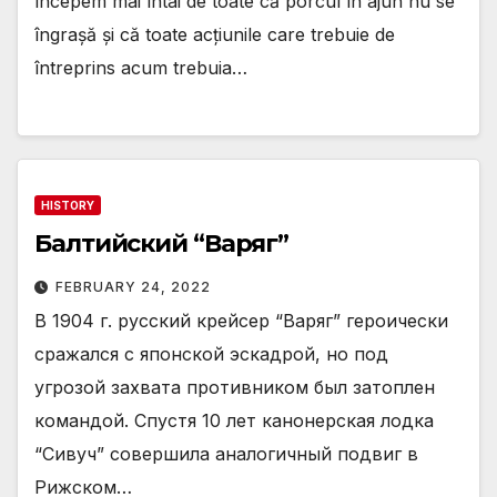
începem mai întâi de toate că porcul în ajun nu se
îngrașă și că toate acțiunile care trebuie de
întreprins acum trebuia…
HISTORY
Балтийский “Варяг”
FEBRUARY 24, 2022
В 1904 г. русский крейсер “Варяг” героически
сражался с японской эскадрой, но под
угрозой захвата противником был затоплен
командой. Спустя 10 лет канонерская лодка
“Сивуч” совершила аналогичный подвиг в
Рижском…