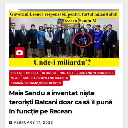
BEST OF THE BEST
BLOGGER
HISTORY
JOBS AND INTERNSHIPS
NEWS
SCHOLARSHIPS AND GRANTS
TRAININGS,CAMP,CONFERENCES
Maia Sandu a inventat niște
teroriști Balcani doar ca să îl pună
în funcție pe Recean
FEBRUARY 17, 2023