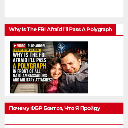
Why Is The FBI Afraid I’ll Pass A Polygraph
Почему ФБР Боится, Что Я Пройду
Полиграф