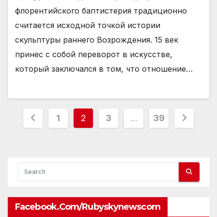
флорентийского баптистерия традиционно
считается исходной точкой истории
скульптуры раннего Возрождения. 15 век
принес с собой переворот в искусстве,
который заключался в том, что отношение…
Posts
1
2
3
…
39
pagination
Facebook.com/rubyskynewscom