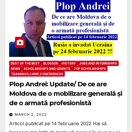
BEST OF THE BEST
BLOGGER
HISTORY
JOBS AND INTERNSHIPS
NEWS
SCHOLARSHIPS AND GRANTS
TOP SCHOLARSHIPS
TRAININGS,CAMP,CONFERENCES
Plop Andrei: Update/ De ce are
Moldova de o mobilizare generală și
de o armată profesionistă
MARCH 2, 2022
Articol publicat pe 14 februarie 2022 Hai să