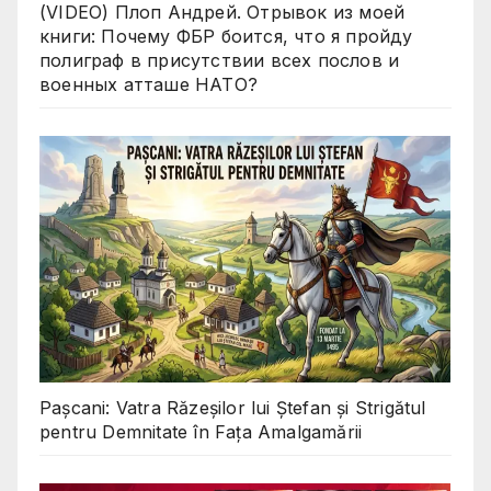
(VIDEO) Плоп Андрей. Отрывок из моей
книги: Почему ФБР боится, что я пройду
полиграф в присутствии всех послов и
военных атташе НАТО?
Pașcani: Vatra Răzeșilor lui Ștefan și Strigătul
pentru Demnitate în Fața Amalgamării