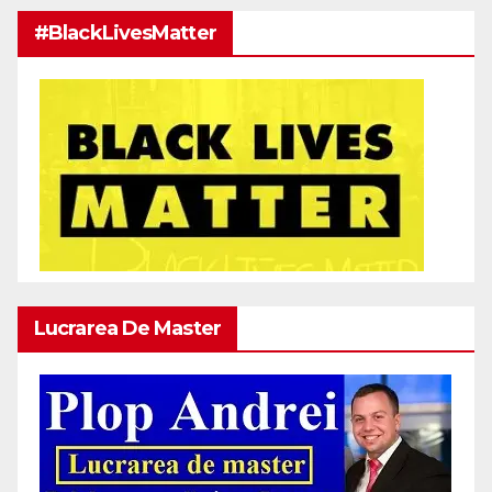
#BlackLivesMatter
Lucrarea De Master