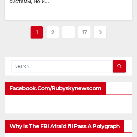
системы, но и…
Posts
1
2
…
17
pagination
Facebook.com/rubyskynewscom
Why Is The FBI Afraid I’ll Pass A Polygraph