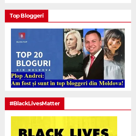
Top Bloggeri
#BlackLivesMatter