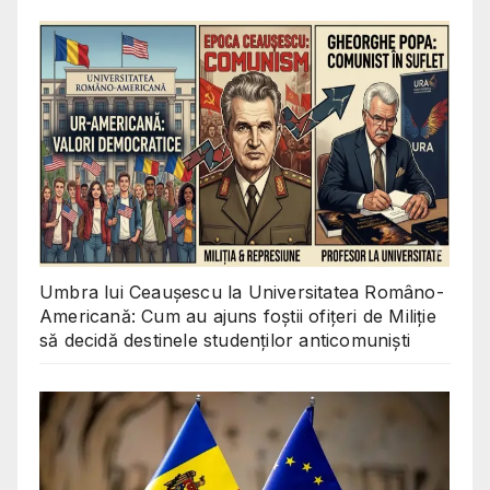
Umbra lui Ceaușescu la Universitatea Româno-
Americană: Cum au ajuns foștii ofițeri de Miliție
să decidă destinele studenților anticomuniști