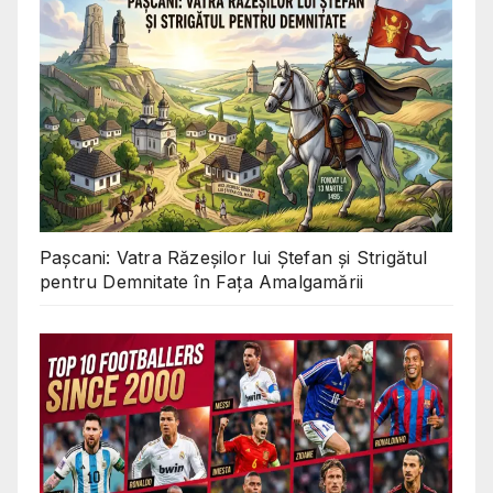
Pașcani: Vatra Răzeșilor lui Ștefan și Strigătul
pentru Demnitate în Fața Amalgamării