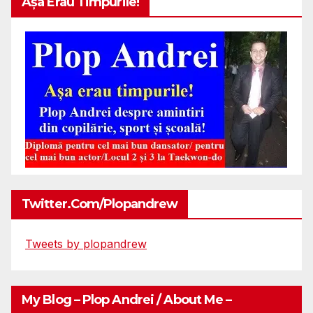
Așa Erau Timpurile!
Twitter.com/plopandrew
Tweets by plopandrew
My Blog – Plop Andrei / About Me –