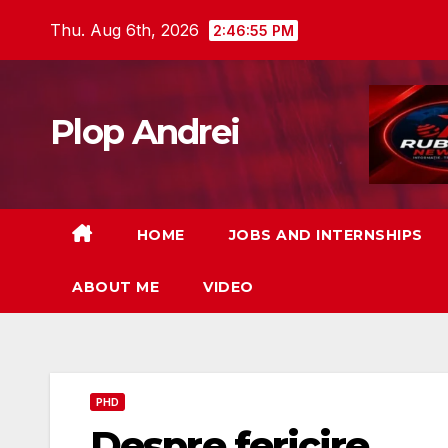
Skip
Thu. Aug 6th, 2026
2:46:56 PM
to
content
Plop Andrei
HOME
JOBS AND INTERNSHIPS
ABOUT ME
VIDEO
PHD
Despre fericire