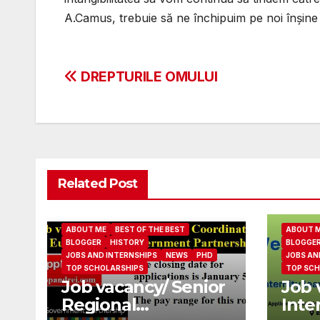
A.Camus, trebuie să ne închipuim pe noi înşine fe
Post
DREPTURILE OMULUI
navigation
Related Post
ABOUT ME
BEST OF THE BEST
ABOUT 
BLOGGER
HISTORY
BLOGGE
JOBS AND INTERNSHIPS
NEWS
PHD
JOBS AN
TOP SCHOLARSHIPS
TOP SCH
Job vacancy/ Senior
Job 
Regional
Inte