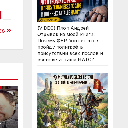
(VIDEO) Плоп Андрей.
es
Отрывок из моей книги:
Почему ФБР боится, что я
пройду полиграф в
присутствии всех послов и
военных атташе НАТО?
S