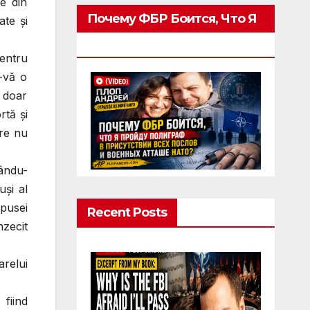
re din
Почему ФБР Боится, Что Я
ate şi
Пройду Полиграф
entru
i-vă o
ă doar
rtă şi
are nu
cându-
uşi al
pusei
Recent Posts
nzecit
relui
 fiind