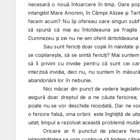
necesară o nouă întoarcere în timp. Oare popoar
intangibil Mare Anonim, în Câmpii Alizee şi Tarta
facem acum? Nu îşi ofereau oare singuri subfer
să spună că mai au întotdeauna pe fragila S
Dumnezeu şi zei nu ne-am oferit dintotdeauna 
Sau sunt fericiţi doar copiii în naivitat
se copilareşte, să se simtă fericiţi? Mai sunte
să îi privim cu invidie pentru că sunt cei car
interzisă invidia, deci nu, nu suntem în măsur
abandonării lor în nebunie.
Nici măcar din punct de vedere legislativ n
asigură doar dreptul de a ne căuta fericirea;
poate nu se vor deschide niciodată. Dar ne vom si
o fericire falsă, vina orbirii este înghiţită de 
uitat; timpul a rezolvat această problemă mutân
Oricare ar fi punctul de plecare feric
intangibilitatea sa vom continua să tindem către 