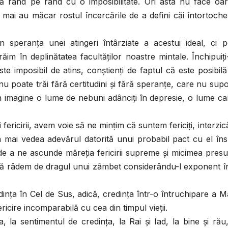
ifică rând pe rând cu o imposibilitate. Ori asta nu face oa
i mai au măcar rostul încercările de a defini căi întortoche
 speranţa unei atingeri întârziate a acestui ideal, ci p
ăim în deplinătatea facultăţilor noastre mintale. Închipuiţ
ste imposibil de atins, conştienţi de faptul că este posibil
nu poate trăi fără certitudini şi fără speranţe, care nu supo
n imagine o lume de nebuni adânciţi în depresie, o lume c
 fericirii, avem voie să ne minţim că suntem fericiţi, interzi
 mai vedea adevărul datorită unui probabil pact cu el îns
e a ne ascunde măreţia fericirii supreme şi micimea presu
ns să râdem de dragul unui zâmbet considerându-l exponent î
n Cel de Sus, adică, credinţa într-o întruchipare a Ma
icire incomparabilă cu cea din timpul vieţii.
 la sentimentul de credinţa, la Rai şi Iad, la bine şi rău,