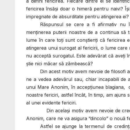
a defini fericirea. Fiecare dintre ei se ident
fericirea însăşi doar o himeră pentru naivi? Îş
impregnate de absurditate pentru atingerea ei?
Răspunsul se cere a fi afirmativ nu în
menţinerea puterii noastre de a continua să tr
lume în care toţi sunt conştienţi că fericirea e
atingerea unui surogat al fericirii, o lume care 
nu acceptă surogatul. Este adevărat că aveţi î
ştie nici măcar să zâmbească?
Din acest motiv avem nevoie de filosofi ai
ne a vedea adevărul sau, chiar incapabili de a
unui Mare Anonim, în accepţiunea blagiana, d
noastre fericiri, astfel încât, în timp, am aju
al unei evidente fericiri.
Din acelaşi motiv avem nevoie de credinţa î
Anonim, care ne va asigura “dincolo” o nouă fer
Astfel se ajunge la termenul de credinţa,