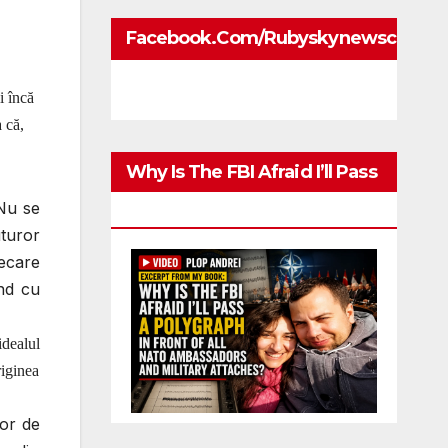
Facebook.com/rubyskynewscom
li încă
 că,
Why Is The FBI Afraid I’ll Pass
 Nu se
A Polygraph
uturor
iecare
ând cu
idealul
riginea
lor de