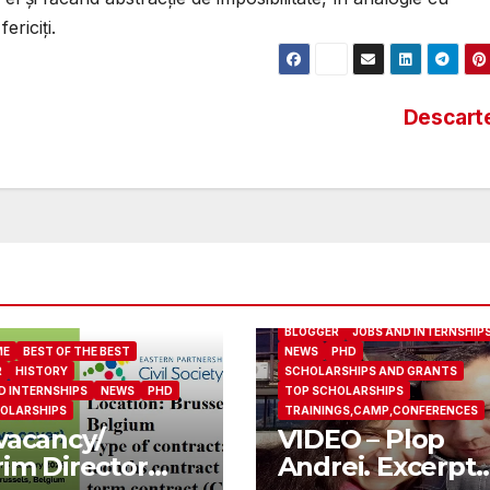
riciţi.
Descart
ABOUT ME
BEST OF THE BEST
BLOGGER
JOBS AND INTERNSHIP
ME
BEST OF THE BEST
NEWS
PHD
R
HISTORY
SCHOLARSHIPS AND GRANTS
D INTERNSHIPS
NEWS
PHD
TOP SCHOLARSHIPS
OLARSHIPS
TRAININGS,CAMP,CONFERENCES
vacancy/
VIDEO – Plop
rim Director
Andrei. Excerpt