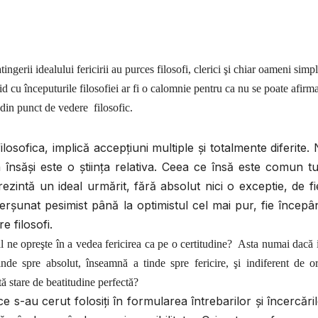
 atingerii idealului fericirii au purces filosofi, clerici şi chiar oameni simp
d cu începuturile filosofiei ar fi o calomnie pentru ca nu se poate afirma
u din punct de vedere filosofic.
ilosofica, implică accepţiuni multiple şi totalmente diferite.
a însăşi este o ştiinţa relativa. Ceea ce însă este comun t
prezintă un ideal urmărit, fără absolut nici o exceptie, de f
erşunat pesimist până la optimistul cel mai pur, fie încep
e filosofi.
eal ne opreşte în a vedea fericirea ca pe o certitudine? Asta numai dacă 
tinde spre absolut, înseamnă a tinde spre fericire, şi indiferent de o
tă stare de beatitudine perfectă?
e s-au cerut folosiţi în formularea întrebarilor şi încercări