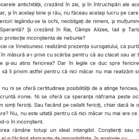
ele antichităţii, crezând în zei, şi în întruchipări ale ace
r, şi în acelaşi bine şi rău, nu făceau acelaşi lucru pe care 
iciri legându-se la ochi, neobligaţi de nimeni, şi mulţumi
perantă? Şi crezând în Rai, Câmpii Alizee, Iad şi Tarta
o protecţie inconştienta de nebunie?
e şi cei ce înnebunesc realizând prezenţa surogatului, ca pur
m în măsură a-i privii cu scârba pentru că au clacat sau ar 
e şi-au atins fericirea? Dar în legile ce duc spre fericir
ă să îi privim astfel pentru că nici măcar nu mai realizăm 
u ni se oferă certitudinea posibilităţii de a atinge fericiea,
 cruntă ironie. Ni se oferă ca speranţa năframa peste och
mţi fericiţi. Sau facând pe ceilalti fericiţi, chiar dacă le 
uitare? Nu, nu este uitată pentru că nici măcar nu mai are ce 
d-o în inconştient.
irea rămâne totuşi un ideal intangibil. Conştienţi sau 
el şi făcând abstracţie de imposibilitate, în analogie cu