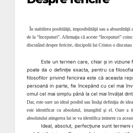
În stabilirea posibilăţii, imposibilităţii sau a absurdităţii
de la “începuturi”. Afirmaţia că aceste “începuturi” coinci
discutând despre fericire, discipolii lui Cristos o discuta
Este un termen care, chiar şi in viziune f
poate da o definiţie exacta, pentru ca filosofi
filosofilor privind fericirea este că aceasta re
persoană in parte, fie începând cu cel mai înv
omul cel mai simplu până la cel mai învăţat dintr
Dar, este oare un ideal posibil sau însăşi definiţia de id
este identificat cu absolutul, intangibil şi el. Oare a 
absolutului atingerea lui se va identifica iminent cu aceas
Ideal, absolut, perfecţiune sunt termeni c