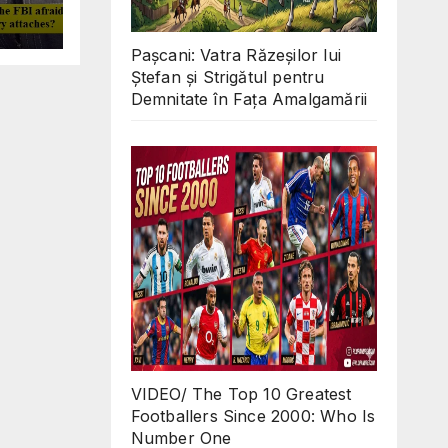
Why
ll
 in
Pașcani: Vatra Răzeșilor lui
O
Ștefan și Strigătul pentru
d
Demnitate în Fața Amalgamării
s?
VIDEO/ The Top 10 Greatest
Footballers Since 2000: Who Is
Number One