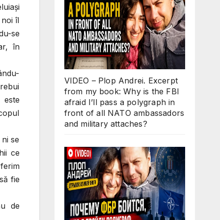
luiaşi
noi îl
ndu-se
r, în
tându-
VIDEO – Plop Andrei. Excerpt
trebui
from my book: Why is the FBI
e este
afraid I’ll pass a polygraph in
front of all NATO ambassadors
scopul
and military attaches?
 ni se
ii ce
oferim
să fie
nu de