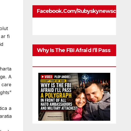
Facebook.com/rubyskynewscom
olut
ar fi
id
Why Is The FBI Afraid I’ll Pass
A Polygraph
Charta
ege. A
, care
ights”
tica a
ratia