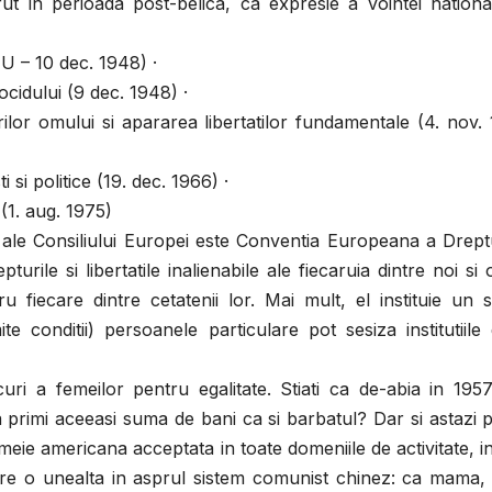
 in perioada post-belica, ca expresie a vointei nationa
U – 10 dec. 1948) ·
cidului (9 dec. 1948) ·
lor omului si apararea libertatilor fundamentale (4. nov.
 si politice (19. dec. 1966) ·
(1. aug. 1975)
 ale Consiliului Europei este Conventia Europeana a Drept
turile si libertatile inalienabile ale fiecaruia dintre noi si 
u fiecare dintre cetatenii lor. Mai mult, el instituie un 
ite conditii) persoanele particulare pot sesiza institutiile
ri a femeilor pentru egalitate. Stiati ca de-abia in 195
 primi aceeasi suma de bani ca si barbatul? Dar si astazi
ie americana acceptata in toate domeniile de activitate, i
re o unealta in asprul sistem comunist chinez: ca mama, e