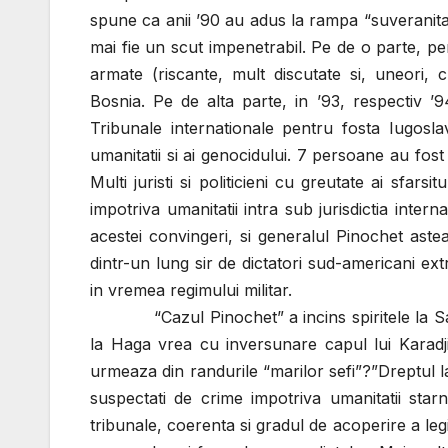
spune ca anii ’90 au adus la rampa “suveranitat
mai fie un scut impenetrabil. Pe de o parte, p
armate (riscante, mult discutate si, uneori, c
Bosnia. Pe de alta parte, in ’93, respectiv ’94
Tribunale internationale pentru fosta Iugosla
umanitatii si ai genocidului. 7 persoane au fo
Multi juristi si politicieni cu greutate ai sfars
impotriva umanitatii intra sub jurisdictia inter
acestei convingeri, si generalul Pinochet asteap
dintr-un lung sir de dictatori sud-americani extr
in vremea regimului militar.
“Cazul Pinochet” a incins spiritele la Santi
la Haga vrea cu inversunare capul lui Karadjic
urmeaza din randurile “marilor sefi”?”Dreptul la
suspectati de crime impotriva umanitatii star
tribunale, coerenta si gradul de acoperire a legi