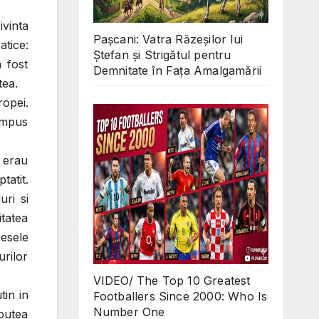
ivinta
Pașcani: Vatra Răzeșilor lui
atice:
Ștefan și Strigătul pentru
a fost
Demnitate în Fața Amalgamării
tea.
ropei.
impus
i erau
tatit.
uri si
tatea
resele
rilor
VIDEO/ The Top 10 Greatest
tin in
Footballers Since 2000: Who Is
Number One
 putea