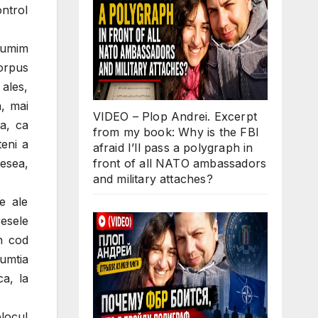
ontrol
numim
Corpus
 ales,
a, mai
VIDEO – Plop Andrei. Excerpt
ea, ca
from my book: Why is the FBI
teni a
afraid I’ll pass a polygraph in
front of all NATO ambassadors
desea,
and military attaches?
le ale
esele
un cod
zumtia
ca, la
locul