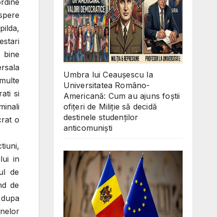
ordine
ospere
pilda,
estari
 bine
ersala
Umbra lui Ceaușescu la
 multe
Universitatea Româno-
ati si
Americană: Cum au ajuns foștii
ofițeri de Miliție să decidă
minali
destinele studenților
crat o
anticomuniști
iuni,
ui in
ul de
nd de
 dupa
rnelor