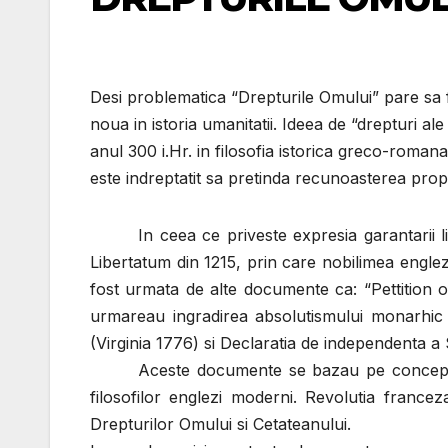
Desi problematica “Drepturile Omului” pare sa f
noua in istoria umanitatii. Ideea de “drepturi ale
anul 300 i.Hr. in filosofia istorica greco-roman
este indreptatit sa pretinda recunoasterea propr
In ceea ce priveste expresia garantarii 
Libertatum din 1215, prin care nobilimea englez
fost urmata de alte documente ca: “Pettition o
urmareau ingradirea absolutismului monarhic si 
(Virginia 1776) si Declaratia de independenta a S
Aceste documente se bazau pe conceptiile
filosofilor englezi moderni. Revolutia franc
Drepturilor Omului si Cetateanului.