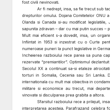
fost civili nevinovati.
Ar fi nedrept, insa, sa fie trecut sub tacere 
drepturilor omului. Dojana Comitetelor ONU a 
Olanda si Canada si-au modificat legislatiile,
sapunita zdravan – dar cu mai putin succes – p
Mult mai eficient s-a dovedit, insa, un organi
Infiintat in 1953 si inzestrat cu o Curte pe
numeroase puneri la punct legislative in Germa
Incheierea razboiului rece parea sa puna capa
rezervate “premiantilor”. Optimismul dezlantuit
Secolul XX a continuat sa-si etaleze atrocitat
torturi in Somalia, Cecenia sau Sri Lanka. D
internationala cu mult mai obiectiva in condamn
militare si economice au trecut, mai departe,
vinovate si disculparea prea grabita a altora.
Sfarsitul razboiului rece a prilejuit, insa, o 
interpretarea acesteia. Parafrazand celebra fo