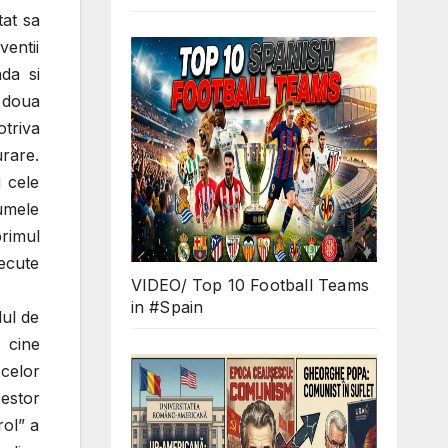
tat sa
ventii
nda si
e doua
otriva
urare.
i cele
numele
primul
recute
VIDEO/ Top 10 Football Teams
in #Spain
ul de
, cine
 celor
estor
rol” a