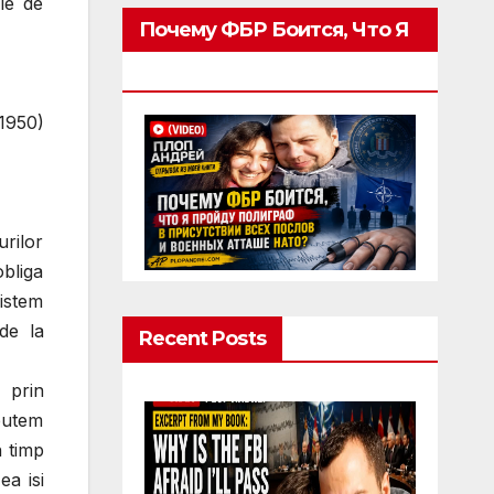
le de
Почему ФБР Боится, Что Я
Пройду Полиграф
 1950)
urilor
obliga
sistem
 de la
Recent Posts
7 prin
 putem
n timp
a isi