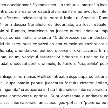
ea conditionata”. “Neamestecul in treburile interne” a ince
entru curmarea unor catastrofe umanitare au avut loc inter
u eficienta indoielnica) in nordul Irakului, Somalia, Rua
, prin decizia Consiliului de Securitate, au fost instituit
vie si Ruanda, insarcinate sa judece autorii crimelor imp
st deja condamnate, alte circa 40 de procese sunt in desfas
itului de secol sunt convinsi ca atat crimele de razboi cat s
nationala, oriunde s-ar petrece si oricine le-ar savarsi. In 
ta, acum, verdictul autoritatilor britanice si risca sa fie 
adat si judecat pentru crimele, torturile si “disparitiile” pet
ago si nu numai. Multi se intreaba deja: dupa ce tribunal
i, dupa batalia pentru judecarea fostului dictator chilian
 ingerinta” si aducerea in fata tribunalelor internationale a
neste controverse aprinse. Sunt contestate autoritatea ac
slatiei internationale, amestecul geo-politic in “punerea pe 