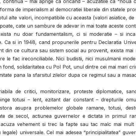
, continua – mai aprige ca oricand – acuzatiile ca “noua 
 forma de imperialism al democratiei liberale din statele pr
tul alte valori, incompatibile cu aceasta (valori asiatice, de 
a, poate, cate un sambure de adevar in mai toate aceste cont
exista nu doar fundamentalism, ci si moderatie – si inca
le. Ca si in 1948, cand propunerile pentru Declaratia Univ
t din ce cultura sau sistem social au provenit, exista mai
re le fac ireconciliabile. Nici budistii, nici musulmanii moder
 fond, solidaritatea cu Pol Pot, unul dintre cei mai mari cri
nitate pana la sfarsitul zilelor dupa ce regimul sau a masa
ritici, monitorizare, proteste diplomatice, sanct
nge totusi – lent, ezitant dar constant – drepturile omul
cestora asupra problemelor globale ramane, totusi, dest
te de secol, actiunea guvernelor e dictata in primul ra
ile acuza vehement si trec la fapte sau tac malc mai mult
egale) universale. Cel mai adesea “principialitatea” guve