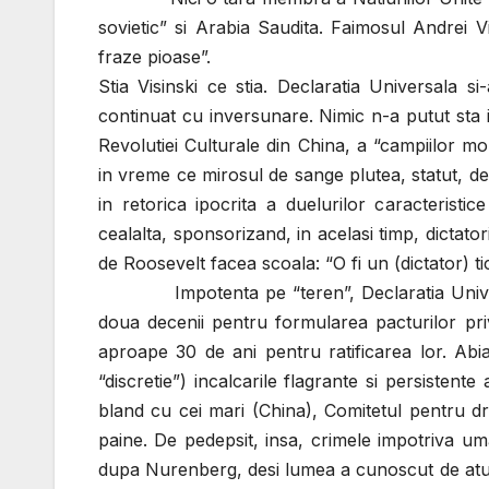
sovietic” si Arabia Saudita. Faimosul Andrei V
fraze pioase”.
Stia Visinski ce stia. Declaratia Universala si
continuat cu inversunare. Nimic n-a putut sta in 
Revolutiei Culturale din China, a “campiilor m
in vreme ce mirosul de sange plutea, statut, d
in retorica ipocrita a duelurilor caracteris
cealalta, sponsorizand, in acelasi timp, dictat
de Roosevelt facea scoala: “O fi un (dictator) ti
Impotenta pe “teren”, Declaratia Universala
doua decenii pentru formularea pacturilor privi
aproape 30 de ani pentru ratificarea lor. Abia
“discretie”) incalcarile flagrante si persistent
bland cu cei mari (China), Comitetul pentru dre
paine. De pedepsit, insa, crimele impotriva uma
dupa Nurenberg, desi lumea a cunoscut de atun