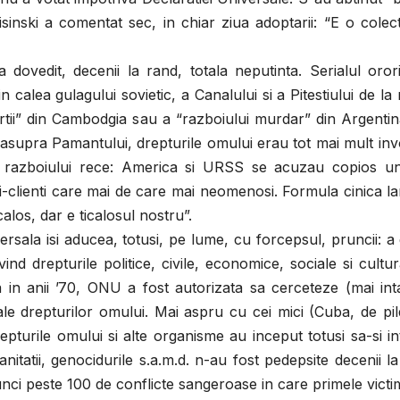
isinski a comentat sec, in chiar ziua adoptarii: “E o colec
-a dovedit, decenii la rand, totala neputinta. Serialul oror
calea gulagului sovietic, a Canalului si a Pitestiului de la 
ortii” din Cambodgia sau a “razboiului murdar” din Argentin
easupra Pamantului, drepturile omului erau tot mai mult in
tice razboiului rece: America si URSS se acuzau copios u
ori-clienti care mai de care mai neomenosi. Formula cinica l
calos, dar e ticalosul nostru”.
 isi aducea, totusi, pe lume, cu forcepsul, pruncii: a 
nd drepturile politice, civile, economice, sociale si cultur
 in anii ’70, ONU a fost autorizata sa cerceteze (mai int
e ale drepturilor omului. Mai aspru cu cei mici (Cuba, de pil
pturile omului si alte organisme au inceput totusi sa-si in
nitatii, genocidurile s.a.m.d. n-au fost pedepsite decenii l
ci peste 100 de conflicte sangeroase in care primele vict