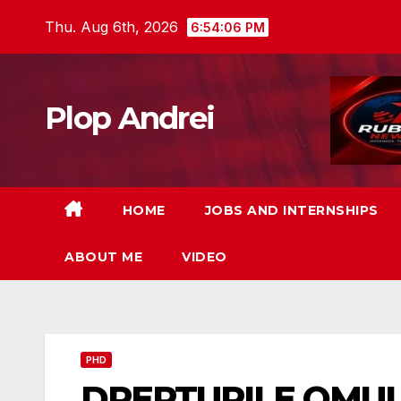
Skip
Thu. Aug 6th, 2026
6:54:07 PM
to
content
Plop Andrei
HOME
JOBS AND INTERNSHIPS
ABOUT ME
VIDEO
PHD
DREPTURILE OMUL