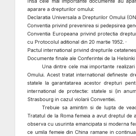
Insa cele mai importante documente au aparut
aparare a drepturilor omului:
Declaratia Universala a Drepturilor Omului (ON
Conventia privind prevenirea si pedepsirea geno
Conventia Europeana privind protectia drepturi
cu Protocolul aditional din 20 martie 1952. ·
Pactul international privind drepturile cetatenesti
Documente finale ale Conferintei de la Helsinki 
Una dintre cele mai importante realizari
Omului. Acest tratat international defineste drep
statele la garantatarea acestor drepturi pentr
international de protectie: statele si (in anum
Strasbourg in cazul violarii Conventiei.
Trebuie sa amintim si de lupta de veacu
Tratatul de la Roma femeia a avut dreptul de a
observa cu usurinta emancipata si moderna feme
ce umila femeie din China ramane in continua