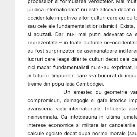
proceselor si formularea verdictelor. Mai mult
juridica internationala” nu este altceva decat o
occidentale impotriva altor culturi care au cu to
sau cele ale fundamentalistilor islamici). Exist
si acuzatii. Dar nu-i mai putin adevarat ca 
reprezentata – in toate culturile ne-occidenta
au fost surprinzator de asemanatoare indiferen
lucruri care leaga diferite culturi decat cele ca
nici macar fundamentalistii nu si-au exprimat, in
ai tuturor timpurilor, care s-a bucurat de impu
treime din popu latia Cambodgiei.
Un amestec cu geometrie variabila de c
compromisuri, demagogie si gafe istorice impi
avanscena vietii internationale. Influenta a
neinsemnata. Ca intotdeauna in ultima jumata
interese economice si militare iar cancelari
calcule egoiste decat dupa norme morale (sau l