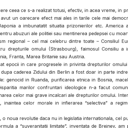
ceea ce s-a realizat totusi, efectiv, in acea vreme, in pr
avut un oarecare efect mai ales in tarile cele mai democr
 Japonia a imbunatatit situatia prizonierilor etc. America 
entru abuzuri ale politiei sau mentinerea pedepsei cu moar
sm regional – cel mai celebru dintre toate – Consiliul Eu
ntru drepturile omului (Strasbourg), faimosul Consiliu a 
nia, Franta, Marea Britanie sau Austria.
t epocii in care progresele in privinta drepturilor omulu
 dupa caderea Zidului din Berlin a fost doar in parte indrep
ile: genocid in Ruanda, purificarea etnica in Bosnia, macel
isparitia marilor confruntari ideologice n-a facut comuni
area celor mai grave incalcari ale drepturilor omului. Inte
 inaintea celor morale in infierarea “selectiva” a regimu
noua revolutie daca nu in legislatia internationala, cel pu
rmula a “suveranitatii limitate”, inventata de Brejnev, am