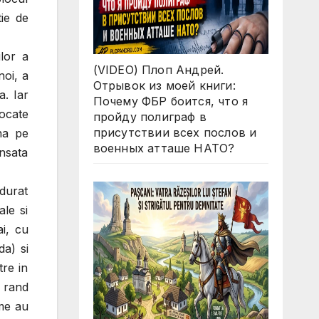
tie de
ilor a
(VIDEO) Плоп Андрей.
noi, a
Отрывок из моей книги:
a. Iar
Почему ФБР боится, что я
vocate
пройду полиграф в
присутствии всех послов и
na pe
военных атташе НАТО?
ansata
durat
ale si
ai, cu
da) si
tre in
a rand
ime au