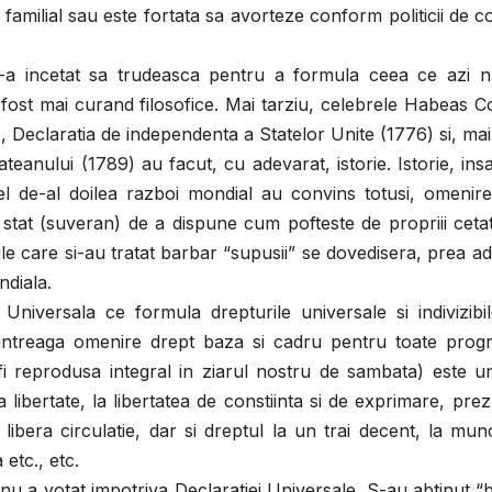
familial sau este fortata sa avorteze conform politicii de c
 n-a incetat sa trudeasca pentru a formula ceea ce azi 
au fost mai curand filosofice. Mai tarziu, celebrele Habeas 
), Declaratia de independenta a Statelor Unite (1776) si, mai
teanului (1789) au facut, cu adevarat, istorie. Istorie, ins
cel de-al doilea razboi mondial au convins totusi, omenir
stat (suveran) de a dispune cum pofteste de propriii ceta
ile care si-au tratat barbar “supusii” se dovedisera, prea a
ndiala.
Universala ce formula drepturile universale si indivizibi
ntreaga omenire drept baza si cadru pentru toate progr
 fi reprodusa integral in ziarul nostru de sambata) este 
a libertate, la libertatea de constiinta si de exprimare, pre
a libera circulatie, dar si dreptul la un trai decent, la mun
 etc., etc.
votat impotriva Declaratiei Universale. S-au abtinut “b