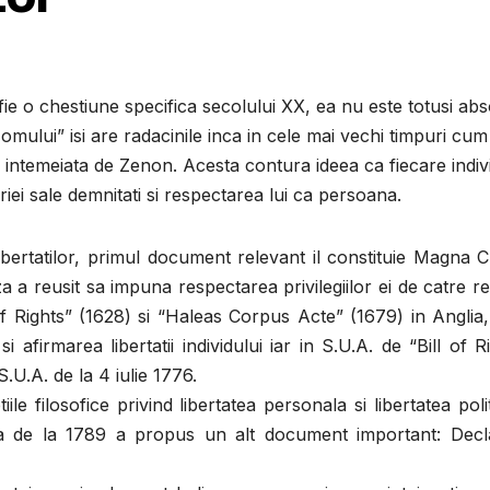
ie o chestiune specifica secolului XX, ea nu este totusi abs
 omului” isi are radacinile inca in cele mai vechi timpuri cum 
a intemeiata de Zenon. Acesta contura ideea ca fiecare indiv
iei sale demnitati si respectarea lui ca persoana.
libertatilor, primul document relevant il constituie Magna 
a a reusit sa impuna respectarea privilegiilor ei de catre r
f Rights” (1628) si “Haleas Corpus Acte” (1679) in Anglia
afirmarea libertatii individului iar in S.U.A. de “Bill of R
.U.A. de la 4 iulie 1776.
 filosofice privind libertatea personala si libertatea poli
eza de la 1789 a propus un alt document important: Decla