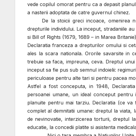
vede copilul omorat pentru ca a depasit planul 
a nasterii adoptata de catre guvernul chinez.
De la stoicii greci incoace, omenirea
drepturile individului. La inceput, stradaniile 
si Bill of Rights (1679, 1689 – in Marea Britanie
Declaratia franceza a drepturilor omului si ceta
ales la scara nationala. Ororile savarsite in 
trebuie sa faca, impreuna, ceva. Dreptul unui 
inceput sa fie pus sub semnul indoielii: regimur
periculoase pentru alte tari si pentru pacea mo
Astfel a fost conceputa, in 1948, Declaratia 
persoanei umane, un ideal conceput pentru i
planuite pentru mai tarziu. Declaratia (ce va
complet al demnitatii umane: dreptul la viata, l
de nevinovatie, interzicerea torturii, dreptul l
educatie, la concedii platite si asistenta medicala
Nici o tara membra a Natiunilor Unite nu a 