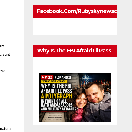
Facebook.com/rubyskynewscom
rt.
Why Is The FBI Afraid I’ll Pass
a sunt
A Polygraph
apsa
atura,