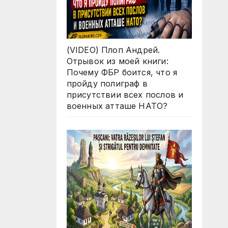
(VIDEO) Плоп Андрей.
Отрывок из моей книги:
Почему ФБР боится, что я
пройду полиграф в
присутствии всех послов и
военных атташе НАТО?