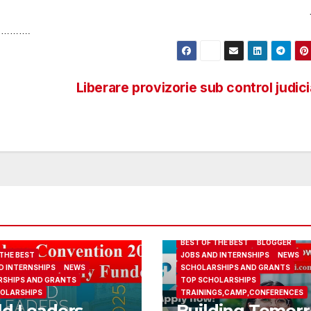
…………….
Liberare provizorie sub control judic
BEST OF THE BEST
BLOGGER
 THE BEST
JOBS AND INTERNSHIPS
NEWS
D INTERNSHIPS
NEWS
SCHOLARSHIPS AND GRANTS
SHIPS AND GRANTS
TOP SCHOLARSHIPS
OLARSHIPS
TRAININGS,CAMP,CONFERENCES
d Leaders
Building Tomor