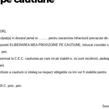
OR),
) in dosarul penal nr. …….. pentru savarsirea infractiunii prevazute de a
 dispuneti ELIBERAREA MEA PROVIZORIE PE CAUTIUNE, intrucat consider c
. pen.
emnat la C.E.C. cautiunea pe care mi-ati stabilit-o, nu sunt recidivist, pede
ani.
re a cautiunii si inteleg sa respect obligatiile ce imi vor fi stabilite pentru
605 C. proc. pen.
Semn