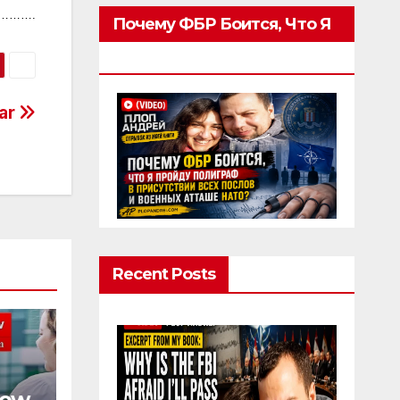
……….
Почему ФБР Боится, Что Я
Пройду Полиграф
iar
Recent Posts
row