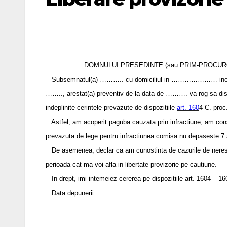
DOMNULUI PRESEDINTE (sau PRIM-PROCUR
Subsemnatul(a) ……….. cu domiciliul in ………………… inculpat(a
…….., arestat(a) preventiv de la data de ………. va rog sa
indeplinite cerintele prevazute de dispozitiile
art. 160
4 C. proc
Astfel, am acoperit paguba cauzata prin infractiune, am cons
prevazuta de lege pentru infractiunea comisa nu depaseste 7 
De asemenea, declar ca am cunostinta de cazurile de nerestitui
perioada cat ma voi afla in libertate provizorie pe cautiune.
In drept, imi intemeiez cererea pe dispozitiile art. 1604 – 1
Data depunerii
…………..