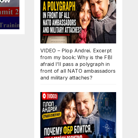
lly-
ich,
VIDEO – Plop Andrei. Excerpt
from my book: Why is the FBI
afraid I’ll pass a polygraph in
front of all NATO ambassadors
and military attaches?