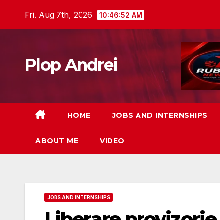
Skip
Fri. Aug 7th, 2026
10:46:53 AM
to
content
Plop Andrei
HOME
JOBS AND INTERNSHIPS
ABOUT ME
VIDEO
JOBS AND INTERNSHIPS
Liberare provizorie