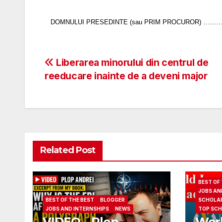
DOMNULUI PRESEDINTE (sau PRIM PROCUROR) …
Post
Liberarea minorului din centrul de
reeducare inainte de a deveni major
navigation
Related Post
BEST OF
JOBS AN
BEST OF THE BEST
BLOGGER
SCHOLAR
JOBS AND INTERNSHIPS
NEWS
TOP SCH
VIDEO – Plop
Worl