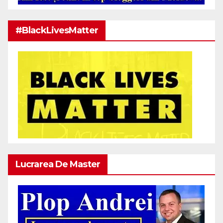
#BlackLivesMatter
Lucrarea De Master