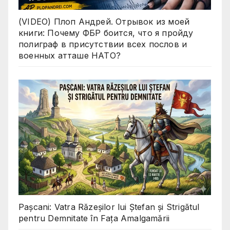
(VIDEO) Плоп Андрей. Отрывок из моей
книги: Почему ФБР боится, что я пройду
полиграф в присутствии всех послов и
военных атташе НАТО?
Pașcani: Vatra Răzeșilor lui Ștefan și Strigătul
pentru Demnitate în Fața Amalgamării