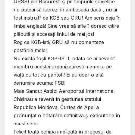
URSS) din București și pe timpurile sovietice
nu puteai să lucrezi în ambasada dacă ,,nu ai
fost instruit” de KGB sau GRU! Am scris deja în
limba engleză! Cine vrea să afle îi doresc citire
plăcută și accesați linkul de mai jos!
Rog ca KGB-isti/ GRU să nu comenteze
postările mele!
Nu există foști KGB-ISTI, odată ce ai devenit
membru acestei organizații ești membru pe
viață cu tot cu pantofi! Ei au doar o altă
denumire acuma: FSB!
Maia Sandu: Astăzi Aeroportul Internațional
Chișinău a revenit în gestiunea statului
Republica Moldova. Curtea de Apel a
pronunțat o hotărâre definitivă și executorie în
acest sens.
Felicit toată echipa implicată în procesul de