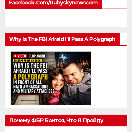
Facebook.com/rubyskynewscom
Why Is The FBI Afraid I’ll Pass A Polygraph
Почему ФБР Боится, Что Я Пройду