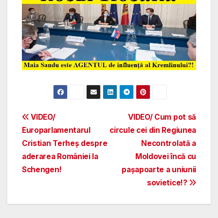
Post
VIDEO/
VIDEO/ Cum pot să
Europarlamentarul
circule cei din Regiunea
navigation
Cristian Terheș despre
Necontrolată a
aderarea României la
Moldovei încă cu
Schengen!
pașapoarte a uniunii
sovietice!?