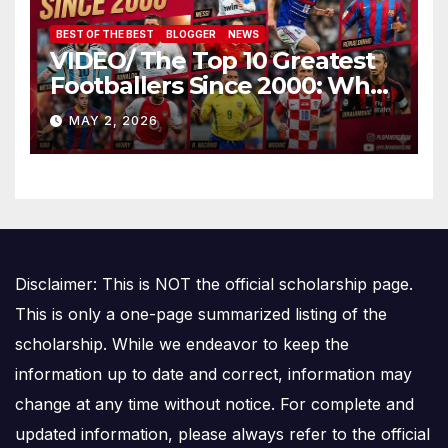
BEST OF THE BEST
BLOGGER
NEWS
VIDEO/ The Top 10 Greatest
Footballers Since 2000: Who
Is Number One
MAY 2, 2026
Disclaimer: This is NOT the official scholarship page.
This is only a one-page summarized listing of the
scholarship. While we endeavor to keep the
information up to date and correct, information may
change at any time without notice. For complete and
updated information, please always refer to the official