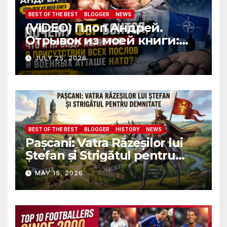
BEST OF THE BEST
BLOGGER
NEWS
(VIDEO) Плоп Андрей.
Отрывок из моей книги:
Почему ФБР боится, что я
JULY 25, 2026
пройду полиграф в
присутствии всех послов и
военных атташе НАТО?
BEST OF THE BEST
BLOGGER
HISTORY
NEWS
Pașcani: Vatra Răzeșilor lui
Ștefan și Strigătul pentru
Demnitate în Fața
MAY 15, 2026
Amalgamării