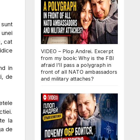
 sunt
 unei
, cat
idice
VIDEO – Plop Andrei. Excerpt
from my book: Why is the FBI
afraid I’ll pass a polygraph in
nd in
front of all NATO ambassadors
i, de
and military attaches?
etele
tiei.
te la
ga de