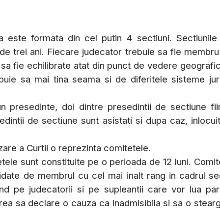
 este formata din cel putin 4 sectiuni. Sectiunile
 de trei ani. Fiecare judecator trebuie sa fie membru
t sa fie echilibrate atat din punct de vedere geografic
buie sa mai tina seama si de diferitele sisteme jur
 presedinte, doi dintre presedintii de sectiune fii
edintii de sectiune sunt asistati si dupa caz, inlocuit
are a Curtii o reprezinta comitetele.
etele sunt constituite pe o perioada de 12 luni. Comit
zidate de membrul cu cel mai inalt rang in cadrul sec
d pe judecatorii si pe supleantii care vor lua par
ea sa declare o cauza ca inadmisibila si sa o stear