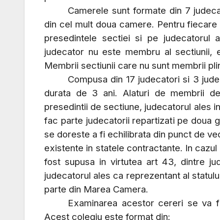
Camerele sunt formate din 7 judeca
din cel mult doua camere. Pentru fiecare
presedintele sectiei si pe judecatorul 
judecator nu este membru al sectiunii, 
Membrii sectiunii care nu sunt membrii plin
Compusa din 17 judecatori si 3 jude
durata de 3 ani. Alaturi de membrii de 
presedintii de sectiune, judecatorul ales i
fac parte judecatorii repartizati pe doua 
se doreste a fi echilibrata din punct de ve
existente in statele contractante. In cazu
fost supusa in virtutea art 43, dintre j
judecatorul ales ca reprezentant al statul
parte din Marea Camera.
Examinarea acestor cereri se va f
Acest colegiu este format din: