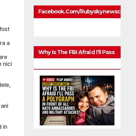
Facebook.com/rubyskynewscom
fost
e
ra a
Why Is The FBI Afraid I’ll Pass
are
 nici
A Polygraph
a
ele,
 ani
 in