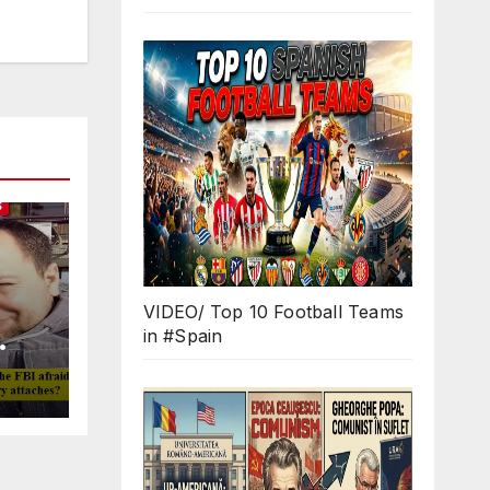
S
VIDEO/ Top 10 Football Teams
in #Spain
Why
ll
 in
O
d