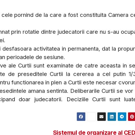
at cele pornind de la care a fost constituita Camera c
at prin rotatie dintre judecatorii care nu s-au ocup
ei.
desfasoara activitatea in permanenta, dat la propun
 an perioadele de sesiune.
le Curtii sunt examinate de catre aceasta in se
te de preseditele Curtii la cererea a cel putin 1/
entru functionarea in plen a Curtii este necesar cvoru
resedintele amana sentinta. Deliberarile Curtii se vor
cipand doar judecatorii. Deciziile Curtii sunt lua
Sistemul de organizare al C