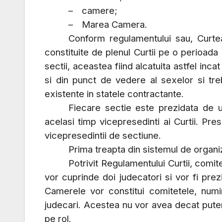
–
camere;
–
Marea Camera.
Conform regulamentului sau, Curtea
constituite de plenul Curtii pe o perioada
sectii, aceastea fiind alcatuita astfel inca
si din punct de vedere al sexelor si tre
existente in statele contractante.
Fiecare sectie este prezidata de un
acelasi timp vicepresedinti ai Curtii. Pres
vicepresedintii de sectiune.
Prima treapta din sistemul de organiz
Potrivit Regulamentului Curtii, comit
vor cuprinde doi judecatori si vor fi pre
Camerele vor constitui comitetele, numin
judecari. Acestea nu vor avea decat puter
pe rol.