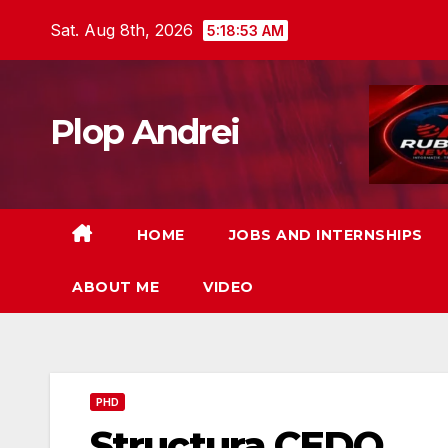
Skip
Sat. Aug 8th, 2026
5:18:54 AM
to
content
Plop Andrei
HOME
JOBS AND INTERNSHIPS
ABOUT ME
VIDEO
PHD
Structura CEDO