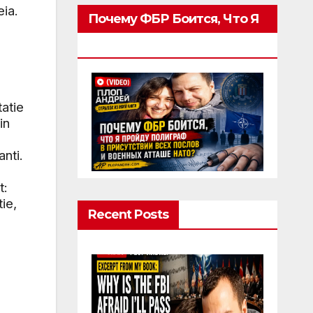
eia.
Почему ФБР Боится, Что Я
Пройду Полиграф
tatie
in
nti.
t:
ie,
Recent Posts