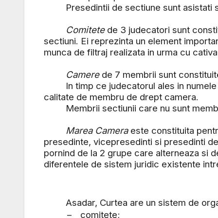
Presedintii de sectiune sunt asistati si i
Comitete
de 3 judecatori sunt constit
sectiuni. Ei reprezinta un element importan
munca de filtraj realizata in urma cu cativ
Camere
de 7 membrii sunt constituit
In timp ce judecatorul ales in numele sta
calitate de membru de drept camera.
Membrii sectiunii care nu sunt membrii ti
Marea Camera
este constituita pentr
presedinte, vicepresedinti si presedinti de
pornind de la 2 grupe care alterneaza si d
diferentele de sistem juridic existente intr
Asadar, Curtea are un sistem de organi
–
comitete;