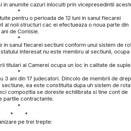
n anumite cazuri inlocuiti prin vicepresedintii acest
*
uite pentru o perioada de 12 luni in sanul fiecarei
t al noii structuri cac ei efectueaza o noua parte din
a ani de Comisie.
*
e in sanul fiecarei sectiuni conform unui sistem de ro
tului interesat nu este membru al sectiunii, ocupa 
tulari ai Camerei ocupa un loc in calitate de suplea
*
u 3 ani din 17 judecatori. Dincolo de membrii de drep
 sectiune, ea este constituita dupa uh sistem de rotat
eci compozitia se doreste echilibrata si tine cont de
e partile contractante.
*
* *
zare pe trei trepte: