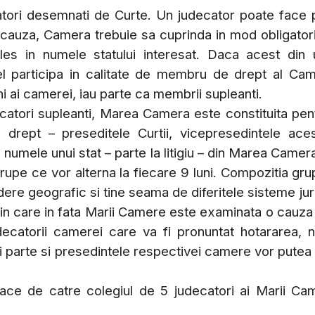
tori desemnati de Curte. Un judecator poate face 
 cauza, Camera trebuie sa cuprinda in mod obligator
ales in numele statului interesat. Daca acest din
el participa in calitate de membru de drept al Cam
i ai camerei, iau parte ca membrii supleanti.
catori supleanti, Marea Camera este constituita pen
drept – preseditele Curtii, vicepresedintele aces
n numele unui stat – parte la litigiu – din Marea Camer
grupe ce vor alterna la fiecare 9 luni. Compozitia gru
dere geografic si tine seama de diferitele sisteme jur
l in care in fata Marii Camere este examinata o cauza
udecatorii camerei care va fi pronuntat hotararea, 
ui parte si presedintele respectivei camere vor putea
ace de catre colegiul de 5 judecatori ai Marii Ca