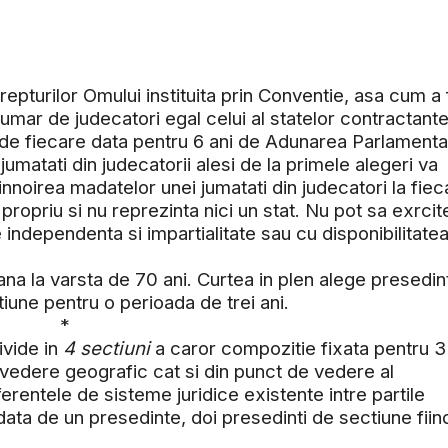
pturilor Omului instituita prin Conventie, asa cum a 
ar de judecatori egal celui al statelor contractant
 de fiecare data pentru 6 ani de Adunarea Parlamenta
umatati din judecatorii alesi de la primele alegeri va
nnoirea madatelor unei jumatati din judecatori la fiec
ropriu si nu reprezinta nici un stat. Nu pot sa exrcite
e independenta si impartialitate sau cu disponibilitate
 la varsta de 70 ani. Curtea in plen alege presedint
tiune pentru o perioada de trei ani.
*
vide in
4 sectiuni
a caror compozitie fixata pentru 3
e vedere geografic cat si din punct de vedere al
ferentele de sisteme juridice existente intre partile
ata de un presedinte, doi presedinti de sectiune fiind