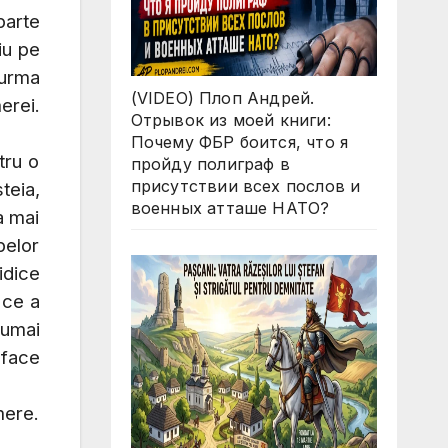
parte
iu pe
 urma
(VIDEO) Плоп Андрей.
erei.
Отрывок из моей книги:
Почему ФБР боится, что я
tru o
пройду полиграф в
присутствии всех послов и
teia,
военных атташе НАТО?
a mai
pelor
idice
 ce a
numai
 face
mere.