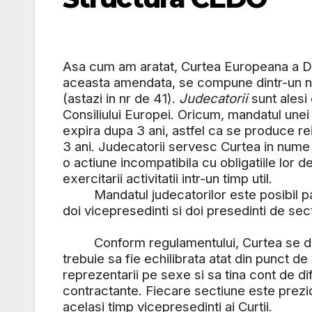
Asa cum am aratat, Curtea Europeana a Dre
aceasta amendata, se compune dintr-un num
(astazi in nr de 41).
Judecatorii
sunt alesi
Consiliului Europei. Oricum, mandatul unei j
expira dupa 3 ani, astfel ca se produce rei
3 ani. Judecatorii servesc Curtea in nume p
o actiune incompatibila cu obligatiile lor d
exercitarii activitatii intr-un timp util.
Mandatul judecatorilor este posibil pana
doi vicepresedinti si doi presedinti de sec
Conform regulamentului, Curtea se di
trebuie sa fie echilibrata atat din punct d
reprezentarii pe sexe si sa tina cont de di
contractante. Fiecare sectiune este prezid
acelasi timp vicepresedinti ai Curtii.