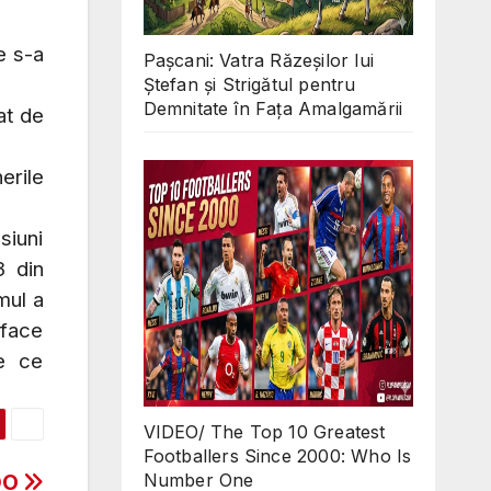
e s-a
Pașcani: Vatra Răzeșilor lui
Ștefan și Strigătul pentru
Demnitate în Fața Amalgamării
at de
erile
siuni
3 din
mul a
 face
te ce
VIDEO/ The Top 10 Greatest
Footballers Since 2000: Who Is
Number One
EDO