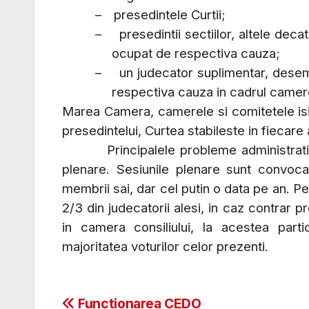
–
presedintele Curtii;
–
presedintii sectiilor, altele dec
ocupat de respectiva cauza;
–
un judecator suplimentar, desemn
respectiva cauza in cadrul camer
Marea Camera, camerele si comitetele isi 
presedintelui, Curtea stabileste in fiecare
Principalele probleme administrative a
plenare. Sesiunile plenare sunt convoca
membrii sai, dar cel putin o data pe an. P
2/3 din judecatorii alesi, in caz contrar p
in camera consiliului, la acestea parti
majoritatea voturilor celor prezenti.
Post
Functionarea CEDO